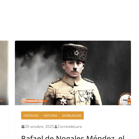
CRÓNICAS
HISTORIA
SEMBLANZAS
20 octubre, 2025
CorreodeLara
Rafael de Nogales Méndez, el