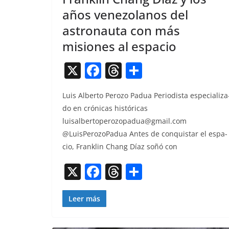
años venezolanos del
astronauta con más
misiones al espacio
X
F
T
C
a
h
o
Luis Alber­to Per­o­zo Pad­ua Peri­odista espe­cial­iza
c
re
m
do en cróni­cas históri­c­as
e
a
p
luisalbertoperozopadua@gmail.com
b
d
ar
@LuisPerozoPadua Antes de con­quis­tar el espa­
o
s
tir
cio, Franklin Chang Díaz soñó con
o
X
F
T
C
k
a
h
o
c
re
m
Leer más
e
a
p