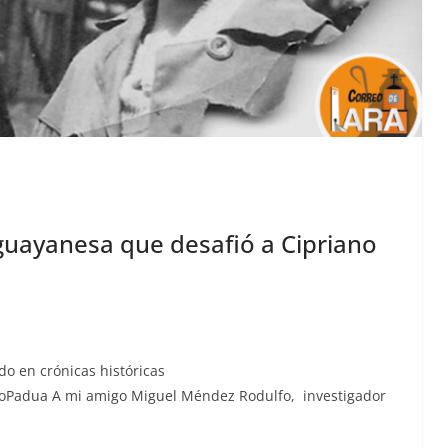
a guayanesa que desafió a Cipriano
­do en cróni­cas históri­c­as
adua A mi ami­go Miguel Mén­dez Rodul­fo, inves­ti­gador