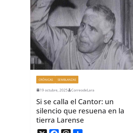
b
d
ar
o
s
tir
o
k
CRÓNICAS
SEMBLANZAS
19 octubre, 2025
CorreodeLara
Si se calla el Cantor: un
silencio que resuena en la
tierra Larense