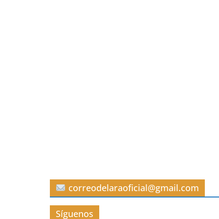
correodelaraoficial@gmail.com
Síguenos