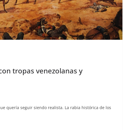
 con tropas venezolanas y
ue quería seguir sien­do real­ista. La rabia históri­ca de los