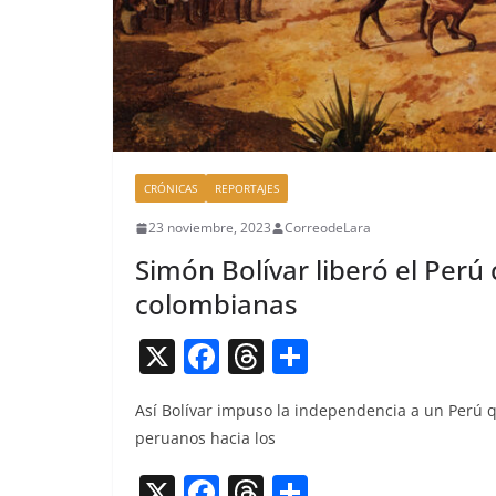
CRÓNICAS
REPORTAJES
23 noviembre, 2023
CorreodeLara
Simón Bolívar liberó el Perú
colombianas
X
F
T
C
a
h
o
Así Bolí­var impu­so la inde­pen­den­cia a un Perú q
c
re
m
peru­anos hacia los
e
a
p
X
F
T
C