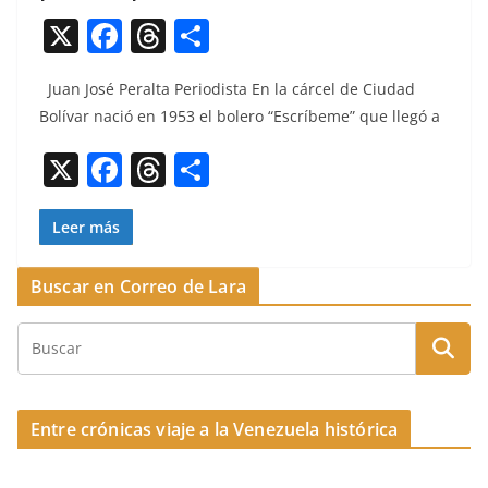
X
F
T
C
a
h
o
Juan José Per­al­ta Peri­odista En la cár­cel de Ciu­dad
c
re
m
Bolí­var nació en 1953 el bolero “Escríbe­me” que llegó a
e
a
p
X
F
T
C
b
d
ar
a
h
o
o
s
tir
c
re
m
Leer más
o
e
a
p
k
Buscar en Correo de Lara
b
d
ar
o
s
tir
o
k
Entre crónicas viaje a la Venezuela histórica