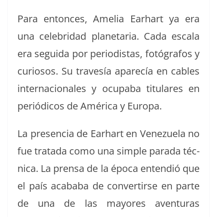
Para entonces, Amelia Earhart ya era
una cele­bri­dad plan­e­taria. Cada escala
era segui­da por peri­odis­tas, fotó­grafos y
curiosos. Su trav­es­ía aparecía en cables
inter­na­cionales y ocu­pa­ba tit­u­lares en
per­iódi­cos de Améri­ca y Europa.
La pres­en­cia de Earhart en Venezuela no
fue trata­da como una sim­ple para­da téc­
ni­ca. La pren­sa de la época entendió que
el país acaba­ba de con­ver­tirse en parte
de una de las may­ores aven­turas