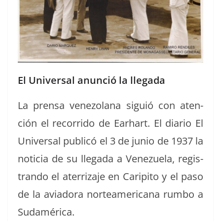
El Universal anunció la llegada
La pren­sa vene­zolana sigu­ió con aten­
ción el recor­ri­do de Earhart. El diario El
Uni­ver­sal pub­licó el 3 de junio de 1937 la
noti­cia de su lle­ga­da a Venezuela, reg­is­
tran­do el ater­riza­je en Carip­i­to y el paso
de la avi­ado­ra norteam­er­i­cana rum­bo a
Sudamérica.