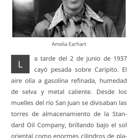
Amelia Earhart
a tarde del 2 de junio de 1937
L
cayó pesa­da sobre Carip­i­to. El
aire olía a gasoli­na refi­na­da, humedad
de sel­va y met­al caliente. Des­de los
muelles del río San Juan se divis­a­ban las
tor­res de alma­ce­namien­to de la Stan­
dard Oil Com­pa­ny, bril­lan­do bajo el sol
ori­en­tal como enormes cilin­dros de pla­