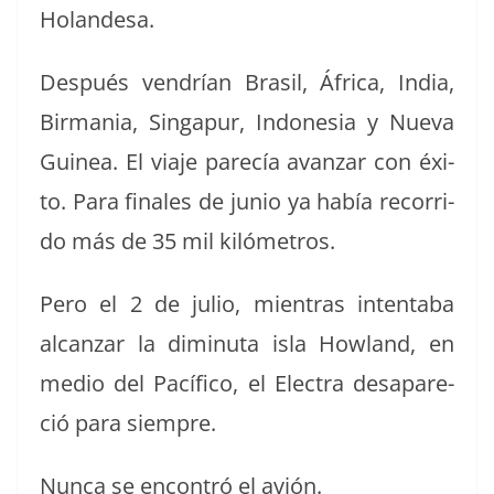
Holandesa.
Después ven­drían Brasil, África, India,
Bir­ma­nia, Sin­ga­pur, Indone­sia y Nue­va
Guinea. El via­je parecía avan­zar con éxi­
to. Para finales de junio ya había recor­ri­
do más de 35 mil kilómetros.
Pero el 2 de julio, mien­tras intenta­ba
alcan­zar la dimin­u­ta isla How­land, en
medio del Pací­fi­co, el Elec­tra desa­pare­
ció para siempre.
Nun­ca se encon­tró el avión.