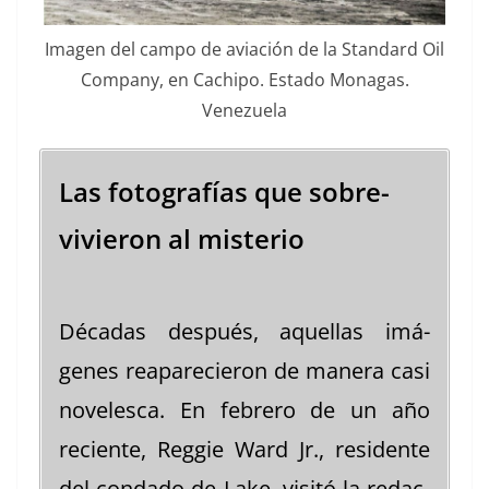
Ima­gen del cam­po de aviación de la Stan­dard Oil
Com­pa­ny, en Cachipo. Esta­do Mon­a­gas.
Venezuela
Las fotografías que sobre­
vivieron al mis­te­rio
Décadas después, aque­l­las imá­
genes rea­parecieron de man­era casi
nov­e­l­esca. En febrero de un año
reciente, Reg­gie Ward Jr., res­i­dente
del con­da­do de Lake, vis­itó la redac­