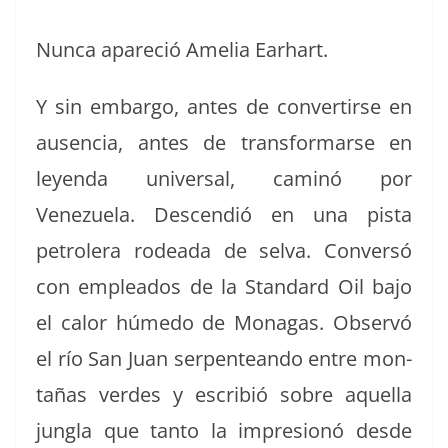
Nun­ca apare­ció Amelia Earhart.
Y sin embar­go, antes de con­ver­tirse en
ausen­cia, antes de trans­for­marse en
leyen­da uni­ver­sal, cam­inó por
Venezuela. Descendió en una pista
petrol­era rodea­da de sel­va. Con­ver­só
con emplea­d­os de la Stan­dard Oil bajo
el calor húme­do de Mon­a­gas. Observó
el río San Juan ser­pen­te­an­do entre mon­
tañas verdes y escribió sobre aque­l­la
jungla que tan­to la impre­sionó des­de