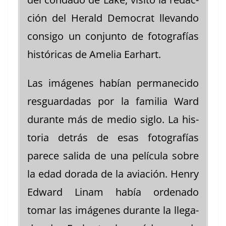
ción del Her­ald Demo­c­rat lle­van­do
con­si­go un con­jun­to de fotografías
históri­c­as de Amelia Earhart.
Las imá­genes habían per­maneci­do
res­guardadas por la famil­ia Ward
durante más de medio siglo. La his­
to­ria detrás de esas fotografías
parece sal­i­da de una pelícu­la sobre
la edad dora­da de la aviación. Hen­ry
Edward Linam había orde­na­do
tomar las imá­genes durante la lle­ga­