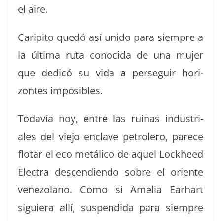
el aire.
Carip­i­to quedó así unido para siem­pre a
la últi­ma ruta cono­ci­da de una mujer
que dedicó su vida a perseguir hor­i­
zontes imposibles.
Todavía hoy, entre las ruinas indus­tri­
ales del viejo enclave petrolero, parece
flotar el eco metáli­co de aquel Lock­heed
Elec­tra descen­di­en­do sobre el ori­ente
vene­zolano. Como si Amelia Earhart
sigu­iera allí, sus­pendi­da para siem­pre