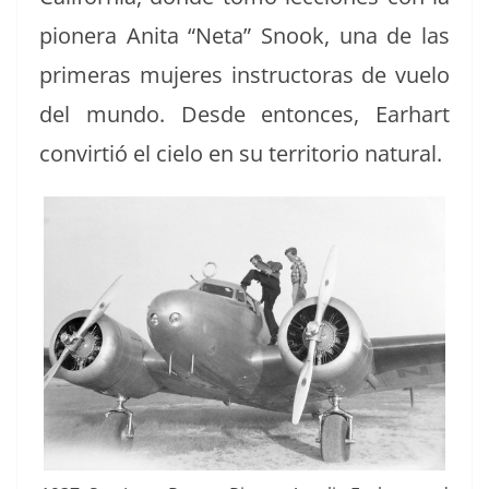
pio­nera Ani­ta “Neta” Snook, una de las
primeras mujeres instruc­toras de vue­lo
del mun­do. Des­de entonces, Earhart
con­vir­tió el cielo en su ter­ri­to­rio natural.