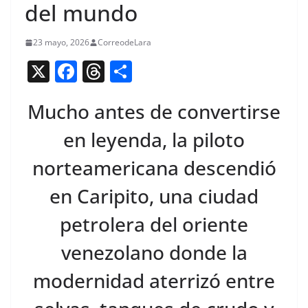
del mundo
23 mayo, 2026
CorreodeLara
X
F
T
C
a
h
o
Mucho antes de convertirse
c
re
m
e
a
p
en leyenda, la piloto
b
d
ar
norteamericana descendió
o
s
tir
en Caripito, una ciudad
o
k
petrolera del oriente
venezolano donde la
modernidad aterrizó entre