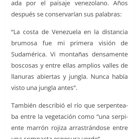
a­da por el paisaje vene­zolano. Años
después se con­ser­varían sus palabras:
“La cos­ta de Venezuela en la dis­tan­cia
bru­mosa fue mi primera visión de
Sudaméri­ca. Vi mon­tañas den­sa­mente
boscosas y entre ellas amplios valles de
lla­nuras abier­tas y jungla. Nun­ca había
vis­to una jungla antes”.
Tam­bién describió el río que ser­pen­te­a­
ba entre la veg­etación como “una ser­pi­
ente mar­rón rojiza arras­trán­dose entre
una com­pacta espesura verde”.