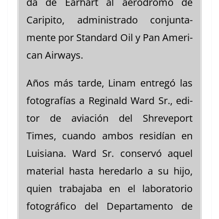
da de Earhart al aeró­dro­mo de
Carip­i­to, admin­istra­do con­jun­ta­
mente por Stan­dard Oil y Pan Amer­i­
can Airways.
Años más tarde, Linam entregó las
fotografías a Regi­nald Ward Sr., edi­
tor de aviación del Shreve­port
Times, cuan­do ambos residían en
Luisiana. Ward Sr. con­servó aquel
mate­r­i­al has­ta heredar­lo a su hijo,
quien tra­ba­ja­ba en el lab­o­ra­to­rio
fotográ­fi­co del Depar­ta­men­to de