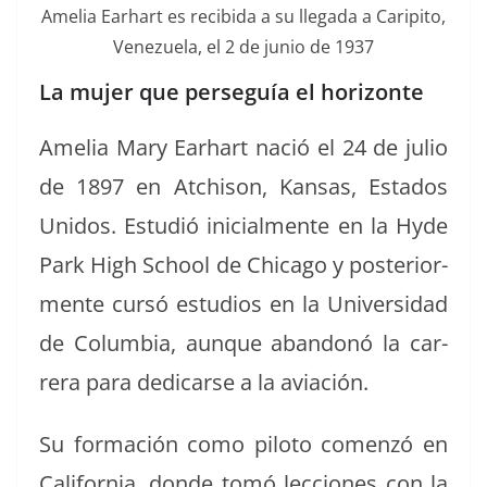
Amelia Earhart es recibi­da a su lle­ga­da a Carip­i­to,
Venezuela, el 2 de junio de 1937
La mujer que perseguía el horizonte
Amelia Mary Earhart nació el 24 de julio
de 1897 en Atchi­son, Kansas, Esta­dos
Unidos. Estudió ini­cial­mente en la Hyde
Park High School de Chica­go y pos­te­ri­or­
mente cursó estu­dios en la Uni­ver­si­dad
de Colum­bia, aunque aban­donó la car­
rera para dedi­carse a la aviación.
Su for­ma­ción como pilo­to comen­zó en
Cal­i­for­nia, donde tomó lec­ciones con la