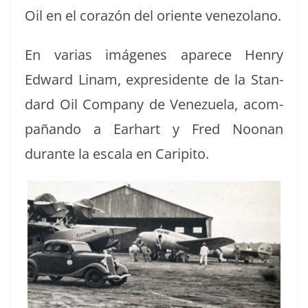
Oil en el corazón del ori­ente venezolano.
En varias imá­genes aparece Hen­ry
Edward Linam, expres­i­dente de la Stan­
dard Oil Com­pa­ny de Venezuela, acom­
pañan­do a Earhart y Fred Noo­nan
durante la escala en Caripito.