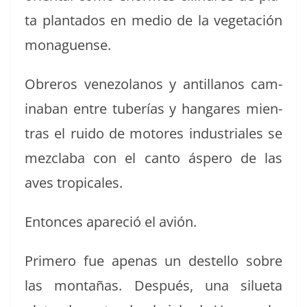
ta plan­ta­dos en medio de la veg­etación
monaguense.
Obreros vene­zolanos y antil­lanos cam­
ina­ban entre tuberías y hangares mien­
tras el rui­do de motores indus­tri­ales se
mez­cla­ba con el can­to áspero de las
aves tropicales.
Entonces apare­ció el avión.
Primero fue ape­nas un destel­lo sobre
las mon­tañas. Después, una silue­ta