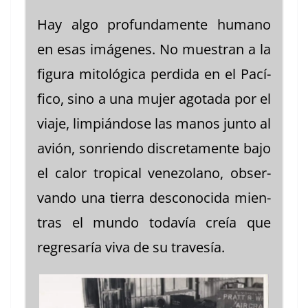
Hay algo pro­fun­da­mente humano
en esas imá­genes. No mues­tran a la
figu­ra mitológ­i­ca per­di­da en el Pací­
fi­co, sino a una mujer ago­ta­da por el
via­je, limpián­dose las manos jun­to al
avión, son­rien­do disc­re­ta­mente bajo
el calor trop­i­cal vene­zolano, obser­
van­do una tier­ra descono­ci­da mien­
tras el mun­do todavía creía que
regre­saría viva de su travesía.