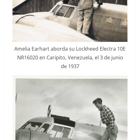
Amelia Earhart abor­da su Lock­heed Elec­tra 10E
NR16020 en Carip­i­to, Venezuela, el 3 de junio
de 1937