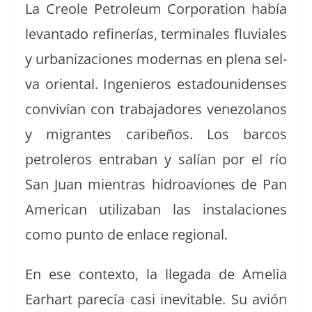
La Cre­ole Petro­le­um Cor­po­ra­tion había
lev­an­ta­do refin­erías, ter­mi­nales flu­viales
y urban­iza­ciones mod­er­nas en ple­na sel­
va ori­en­tal. Inge­nieros esta­dounidens­es
con­vivían con tra­ba­jadores vene­zolanos
y migrantes caribeños. Los bar­cos
petroleros entra­ban y salían por el río
San Juan mien­tras hidroaviones de Pan
Amer­i­can uti­liz­a­ban las insta­la­ciones
como pun­to de enlace regional.
En ese con­tex­to, la lle­ga­da de Amelia
Earhart parecía casi inevitable. Su avión