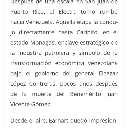
Después de una escala en San Juan de
Puer­to Rico, el Elec­tra tomó rum­bo
hacia Venezuela. Aque­l­la eta­pa la con­du­
jo direc­ta­mente has­ta Carip­i­to, en el
esta­do Mon­a­gas, enclave estratégi­co de
la indus­tria petrol­era y sím­bo­lo de la
trans­for­ma­ción económi­ca vene­zolana
bajo el gob­ier­no del gen­er­al Eleazar
López Con­tr­eras, pocos años después
de la muerte del Ben­eméri­to Juan
Vicente Gómez.
Des­de el aire, Earhart quedó impre­sion­