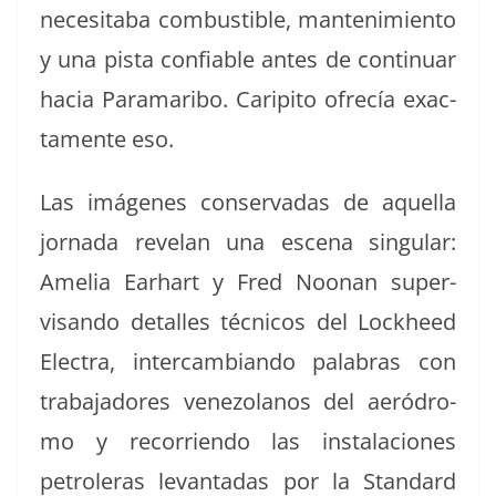
nece­sita­ba com­bustible, man­ten­imien­to
y una pista con­fi­able antes de con­tin­uar
hacia Para­mari­bo. Carip­i­to ofrecía exac­
ta­mente eso.
Las imá­genes con­ser­vadas de aque­l­la
jor­na­da rev­e­lan una esce­na sin­gu­lar:
Amelia Earhart y Fred Noo­nan super­
visan­do detalles téc­ni­cos del Lock­heed
Elec­tra, inter­cam­bian­do pal­abras con
tra­ba­jadores vene­zolanos del aeró­dro­
mo y recor­rien­do las insta­la­ciones
petrol­eras lev­an­tadas por la Stan­dard