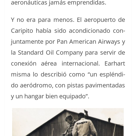
aeronáu­ti­cas jamás emprendidas.
Y no era para menos. El aerop­uer­to de
Carip­i­to había sido acondi­ciona­do con­
jun­ta­mente por Pan Amer­i­can Air­ways y
la Stan­dard Oil Com­pa­ny para servir de
conex­ión aérea inter­na­cional. Earhart
mis­ma lo describió como “un esplén­di­
do aeró­dro­mo, con pis­tas pavi­men­tadas
y un hangar bien equipado”.