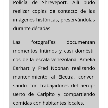
Policía de Shreve­port. Allí pudo
realizar copias de con­tac­to de las
imá­genes históri­c­as, pre­serván­dolas
durante décadas.
Las fotografías doc­u­men­tan
momen­tos ínti­mos y casi domés­ti­
cos de la escala vene­zolana: Amelia
Earhart y Fred Noo­nan real­izan­do
man­ten­imien­to al Elec­tra, con­ver­
san­do con tra­ba­jadores del aerop­
uer­to de Carip­i­to y com­par­tien­do
comi­das con habi­tantes locales.