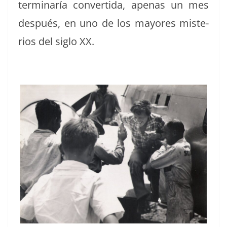
ter­mi­naría con­ver­ti­da, ape­nas un mes
después, en uno de los may­ores mis­te­
rios del siglo XX.