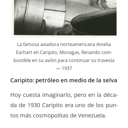
La famosa avi­ado­ra norteam­er­i­cana Amelia
Earhart en Carip­i­to, Mon­a­gas, llenan­do com­
bustible en su avión para con­tin­uar su trav­es­ía
— 1937
Caripito: petróleo en medio de la selva
Hoy cues­ta imag­i­narlo, pero en la déca­
da de 1930 Carip­i­to era uno de los pun­
tos más cos­mopoli­tas de Venezuela.