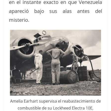
en el instante exac­to en que Venezuela
apare­ció bajo sus alas antes del
misterio.
Amelia Earhart super­visa el reabastec­imien­to de
com­bustible de su Lock­heed Elec­tra 10E,