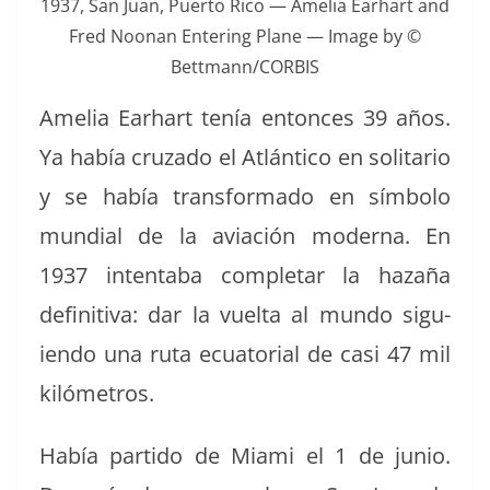
1937, San Juan, Puer­to Rico — Amelia Earhart and
Fred Noo­nan Enter­ing Plane — Image by ©
Bettmann/CORBIS
Amelia Earhart tenía entonces 39 años.
Ya había cruza­do el Atlán­ti­co en soli­tario
y se había trans­for­ma­do en sím­bo­lo
mundi­al de la aviación mod­er­na. En
1937 intenta­ba com­ple­tar la haz­a­ña
defin­i­ti­va: dar la vuelta al mun­do sigu­
ien­do una ruta ecu­a­to­r­i­al de casi 47 mil
kilómetros.
Había par­tido de Mia­mi el 1 de junio.