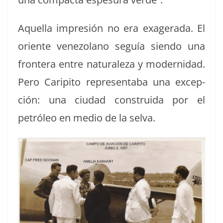
Aque­l­la impre­sión no era exager­a­da. El
ori­ente vene­zolano seguía sien­do una
fron­tera entre nat­u­raleza y mod­ernidad.
Pero Carip­i­to rep­re­senta­ba una excep­
ción: una ciu­dad con­stru­i­da por el
petróleo en medio de la selva.