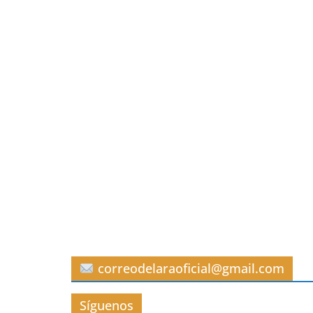
correodelaraoficial@gmail.com
Síguenos