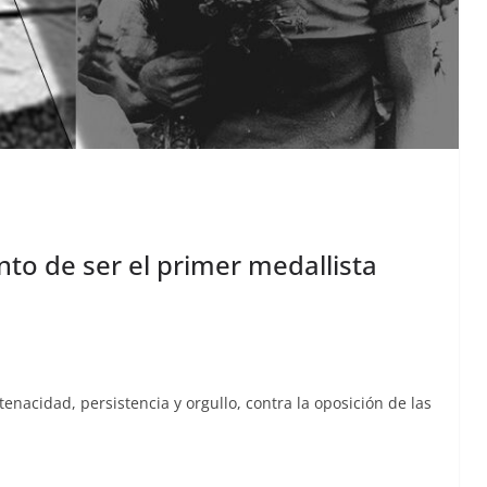
nto de ser el primer medallista
naci­dad, per­sis­ten­cia y orgul­lo, con­tra la oposi­ción de las