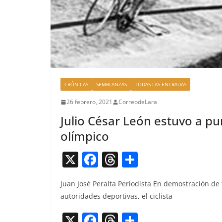
CRÓNICAS
SEMBLANZAS
TODAS LAS ENTRADAS
26 febrero, 2021
CorreodeLara
Julio César León estuvo a pu
olímpico
X
F
T
C
a
h
o
Juan José Per­al­ta Peri­odista En demostración de te
c
re
m
autori­dades deporti­vas, el ciclista
e
a
p
X
F
T
C