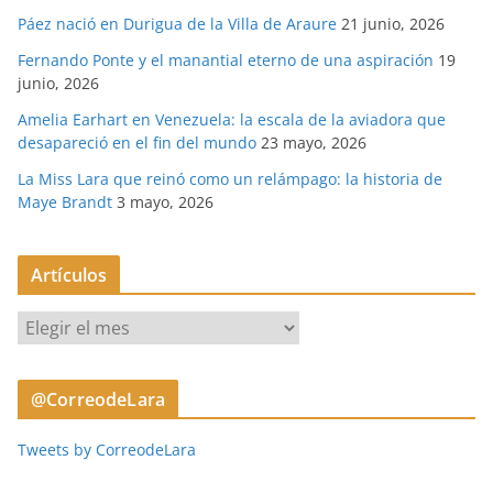
Páez nació en Durigua de la Villa de Araure
21 junio, 2026
Fernando Ponte y el manantial eterno de una aspiración
19
junio, 2026
Amelia Earhart en Venezuela: la escala de la aviadora que
desapareció en el fin del mundo
23 mayo, 2026
La Miss Lara que reinó como un relámpago: la historia de
Maye Brandt
3 mayo, 2026
Artículos
A
r
t
@CorreodeLara
í
c
Tweets by CorreodeLara
u
l