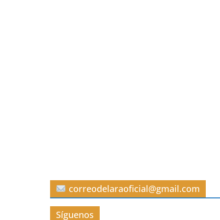
correodelaraoficial@gmail.com
Síguenos