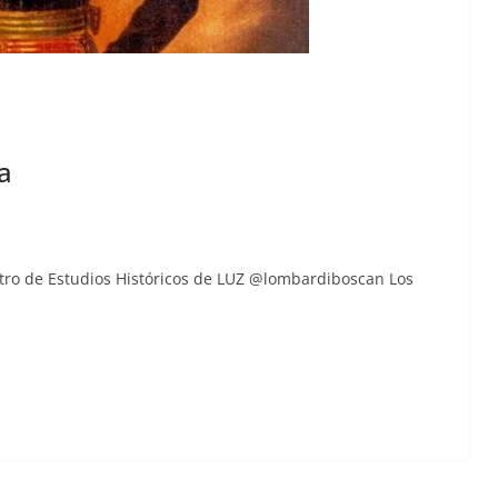
a
­tro de Estu­dios Históri­cos de LUZ @lombardiboscan Los