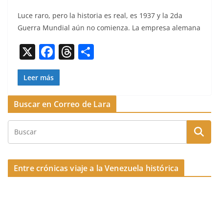
a
h
o
Luce raro, pero la his­to­ria es real, es 1937 y la 2da
c
re
m
Guer­ra Mundi­al aún no comien­za. La empre­sa alemana
e
a
p
X
F
T
C
b
d
ar
a
h
o
o
s
tir
c
re
m
Leer más
o
e
a
p
k
Buscar en Correo de Lara
b
d
ar
o
s
tir
o
k
Entre crónicas viaje a la Venezuela histórica