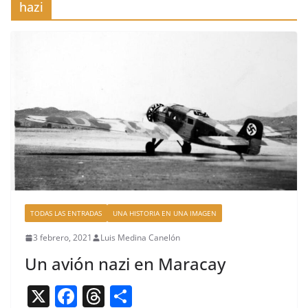
hazi
TODAS LAS ENTRADAS
UNA HISTORIA EN UNA IMAGEN
3 febrero, 2021
Luis Medina Canelón
Un avión nazi en Maracay
X
F
T
C