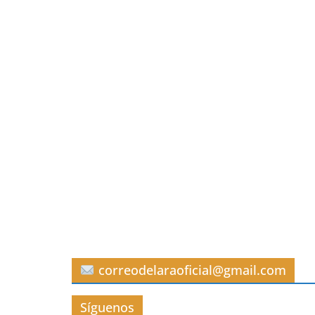
correodelaraoficial@gmail.com
Síguenos