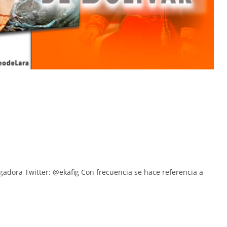
gado­ra Twit­ter: @ekafig Con fre­cuen­cia se hace ref­er­en­cia a