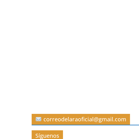
correodelaraoficial@gmail.com
Síguenos