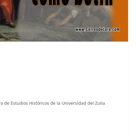
 de Estu­dios Históri­cos de la Uni­ver­si­dad del Zulia