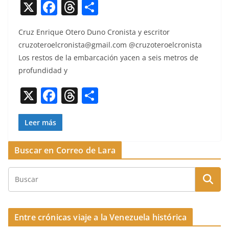
X
F
T
C
a
h
o
Cruz Enrique Otero Duno Cro­nista y escritor
c
re
m
cruzoteroelcronista@gmail.com
@cruzoteroelcronista
e
a
p
Los restos de la embar­cación yacen a seis met­ros de
b
d
ar
pro­fun­di­dad y
o
s
tir
X
F
T
C
o
a
h
o
k
c
re
m
Leer más
e
a
p
Buscar en Correo de Lara
b
d
ar
o
s
tir
o
k
Entre crónicas viaje a la Venezuela histórica