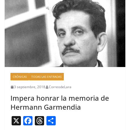
o
s
tir
o
k
CRÓNICAS
TODAS LAS ENTRADAS
3 septiembre, 2018
CorreodeLara
Impera honrar la memoria de
Hermann Garmendia
X
F
T
C
a
h
o