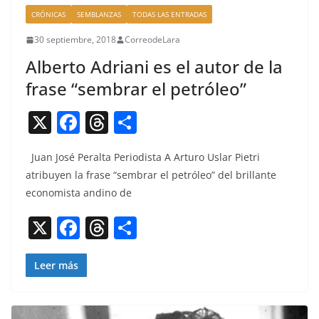
CRÓNICAS
SEMBLANZAS
TODAS LAS ENTRADAS
30 septiembre, 2018
CorreodeLara
Alberto Adriani es el autor de la
frase “sembrar el petróleo”
X
F
T
C
a
h
o
Juan José Per­al­ta Peri­odista A Arturo Uslar Pietri
c
re
m
atribuyen la frase “sem­brar el petróleo” del bril­lante
e
a
p
econ­o­mista andi­no de
b
d
ar
X
F
T
C
o
s
tir
a
h
o
o
c
re
m
Leer más
k
e
a
p
b
d
ar