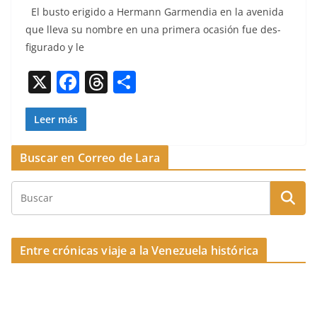
El bus­to erigi­do a Her­mann Gar­men­dia en la aveni­da
c
re
m
que lle­va su nom­bre en una primera ocasión fue des­
e
a
p
fig­u­ra­do y le
b
d
ar
X
F
T
C
o
s
tir
a
h
o
o
c
re
m
Leer más
k
e
a
p
Buscar en Correo de Lara
b
d
ar
o
s
tir
o
k
Entre crónicas viaje a la Venezuela histórica