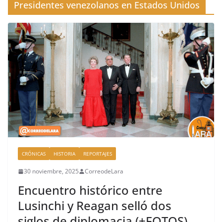
Presidentes venezolanos en Estados Unidos
CRÓNICAS
HISTORIA
REPORTAJES
30 noviembre, 2025
CorreodeLara
Encuentro histórico entre
Lusinchi y Reagan selló dos
siglos de diplomacia (+FOTOS)