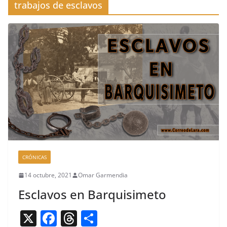
trabajos de esclavos
CRÓNICAS
14 octubre, 2021
Omar Garmendia
Esclavos en Barquisimeto
X
F
T
C