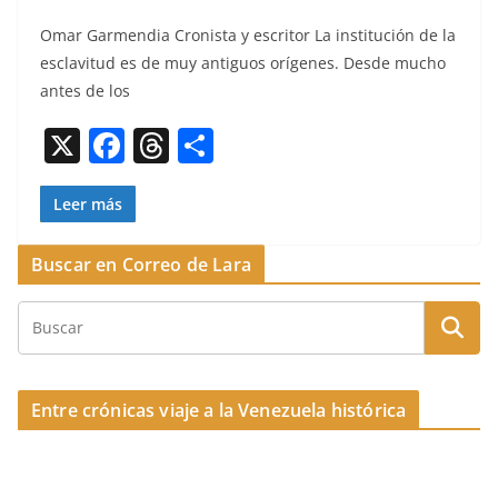
a
h
o
Omar Gar­men­dia Cro­nista y escritor La insti­tu­ción de la
c
re
m
esclav­i­tud es de muy antigu­os orí­genes. Des­de mucho
e
a
p
antes de los
b
d
ar
X
F
T
C
o
s
tir
a
h
o
o
c
re
m
Leer más
k
e
a
p
Buscar en Correo de Lara
b
d
ar
o
s
tir
o
k
Entre crónicas viaje a la Venezuela histórica