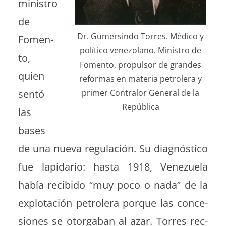
min­istro
de
Dr. Gumersin­do Tor­res. Médi­co y
Fomen­
políti­co vene­zolano. Min­istro de
to,
Fomen­to, propul­sor de grandes
quien
refor­mas en mate­ria petrol­era y
primer Con­tralor Gen­er­al de la
sen­tó
República
las
bases
de una nue­va reg­u­lación. Su diag­nós­ti­co
fue lap­i­dario: has­ta 1918, Venezuela
había recibido “muy poco o nada” de la
explotación petrol­era porque las con­ce­
siones se otor­ga­ban al azar. Tor­res rec­