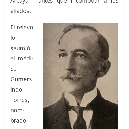
Arcaya— antes que inco­modar a los
aliados.
El rele­vo
lo
asum­ió
el médi­
co
Gumers
in­do
Tor­res,
nom­
bra­do