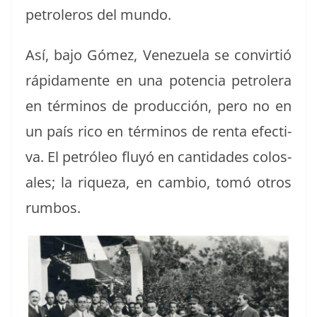
petroleros del mundo.
Así, bajo Gómez, Venezuela se con­vir­tió
ráp­i­da­mente en una poten­cia petrol­era
en tér­mi­nos de pro­duc­ción, pero no en
un país rico en tér­mi­nos de renta efec­ti­
va. El petróleo fluyó en can­ti­dades colos­
ales; la riqueza, en cam­bio, tomó otros
rumbos.