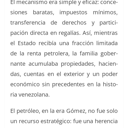
El mecan­is­mo era sim­ple y efi­caz: con­ce­
siones baratas, impuestos mín­i­mos,
trans­fer­en­cia de dere­chos y par­tic­i­
pación direc­ta en regalías. Así, mien­tras
el Esta­do recibía una frac­ción lim­i­ta­da
de la renta petrol­era, la famil­ia gob­er­
nante acu­mu­la­ba propiedades, hacien­
das, cuen­tas en el exte­ri­or y un poder
económi­co sin prece­dentes en la his­to­
ria venezolana.
El petróleo, en la era Gómez, no fue solo
un recur­so estratégi­co: fue una heren­cia