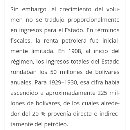
Sin embar­go, el crec­imien­to del vol­u­
men no se tradu­jo pro­por­cional­mente
en ingre­sos para el Esta­do. En tér­mi­nos
fis­cales, la renta petrol­era fue ini­cial­
mente lim­i­ta­da. En 1908, al ini­cio del
rég­i­men, los ingre­sos totales del Esta­do
rond­a­ban los 50 mil­lones de bolí­vares
anuales. Para 1929–1930, esa cifra había
ascen­di­do a aprox­i­mada­mente 225 mil­
lones de bolí­vares, de los cuales alrede­
dor del 20 % provenía direc­ta o indi­rec­
ta­mente del petróleo.