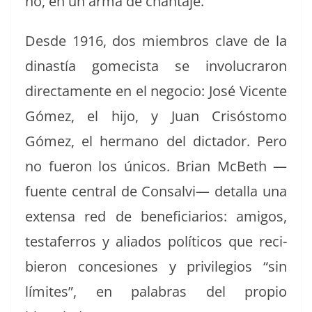
no, en un arma de chantaje.
Des­de 1916, dos miem­bros clave de la
dinastía gomecista se involu­craron
direc­ta­mente en el nego­cio: José Vicente
Gómez, el hijo, y Juan Crisós­to­mo
Gómez, el her­mano del dic­ta­dor. Pero
no fueron los úni­cos. Bri­an McBeth —
fuente cen­tral de Con­salvi— detal­la una
exten­sa red de ben­e­fi­cia­r­ios: ami­gos,
testa­fer­ros y ali­a­dos políti­cos que reci­
bieron con­ce­siones y priv­i­le­gios “sin
límites”, en pal­abras del pro­pio