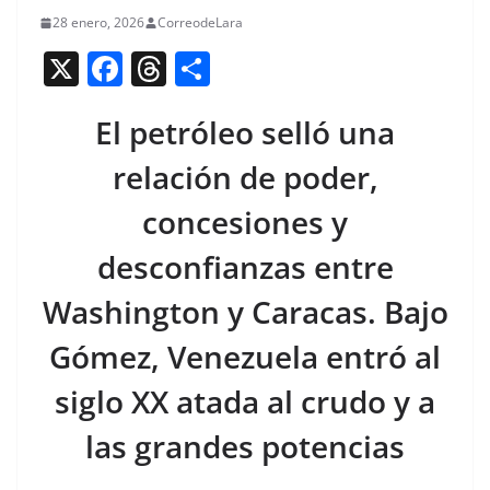
28 enero, 2026
CorreodeLara
X
F
T
C
a
h
o
El petróleo selló una
c
re
m
e
a
p
relación de poder,
b
d
ar
concesiones y
o
s
tir
desconfianzas entre
o
k
Washington y Caracas. Bajo
Gómez, Venezuela entró al
siglo XX atada al crudo y a
las grandes potencias