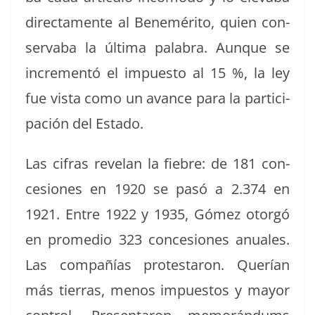
direc­ta­mente al Ben­eméri­to, quien con­
serv­a­ba la últi­ma pal­abra. Aunque se
incre­men­tó el impuesto al 15 %, la ley
fue vista como un avance para la par­tic­i­
pación del Estado.
Las cifras rev­e­lan la fiebre: de 181 con­
ce­siones en 1920 se pasó a 2.374 en
1921. Entre 1922 y 1935, Gómez otorgó
en prome­dio 323 con­ce­siones anuales.
Las com­pañías protes­taron. Querían
más tier­ras, menos impuestos y may­or