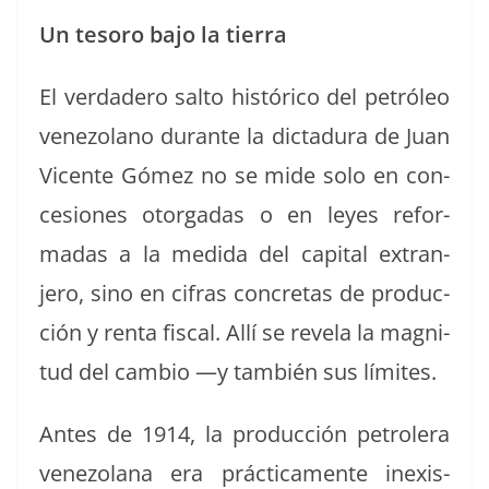
Un tesoro bajo la tierra
El ver­dadero salto históri­co del petróleo
vene­zolano durante la dic­tadu­ra de Juan
Vicente Gómez no se mide solo en con­
ce­siones otor­gadas o en leyes refor­
madas a la medi­da del cap­i­tal extran­
jero, sino en cifras conc­re­tas de pro­duc­
ción y renta fis­cal. Allí se rev­ela la mag­ni­
tud del cam­bio —y tam­bién sus límites.
Antes de 1914, la pro­duc­ción petrol­era
vene­zolana era prác­ti­ca­mente inex­is­