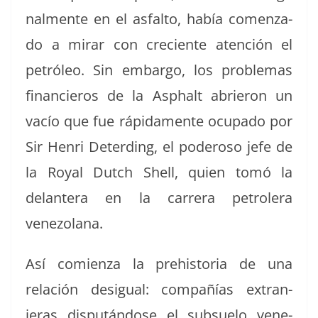
nal­mente en el asfal­to, había comen­za­
do a mirar con cre­ciente aten­ción el
petróleo. Sin embar­go, los prob­le­mas
financieros de la Asphalt abrieron un
vacío que fue ráp­i­da­mente ocu­pa­do por
Sir Hen­ri Deter­d­ing, el poderoso jefe de
la Roy­al Dutch Shell, quien tomó la
delantera en la car­rera petrol­era
venezolana.
Así comien­za la pre­his­to­ria de una
relación desigual: com­pañías extran­
jeras dis­pután­dose el sub­sue­lo vene­