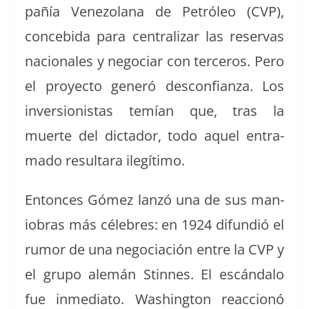
pañía Vene­zolana de Petróleo (CVP),
con­ce­bi­da para cen­tralizar las reser­vas
nacionales y nego­ciar con ter­ceros. Pero
el proyec­to gen­eró descon­fi­an­za. Los
inver­sion­istas temían que, tras la
muerte del dic­ta­dor, todo aquel entra­
ma­do resul­tara ilegítimo.
Entonces Gómez lanzó una de sus man­
io­bras más céle­bres: en 1924 difundió el
rumor de una nego­ciación entre la CVP y
el grupo alemán Stinnes. El escán­da­lo
fue inmedi­a­to. Wash­ing­ton reac­cionó