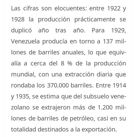
Las cifras son elocuentes: entre 1922 y
1928 la pro­duc­ción prác­ti­ca­mente se
duplicó año tras año. Para 1929,
Venezuela pro­ducía en torno a 137 mil­
lones de bar­riles anuales, lo que equiv­
alía a cer­ca del 8 % de la pro­duc­ción
mundi­al, con una extrac­ción diaria que
rond­a­ba los 370.000 bar­riles. Entre 1914
y 1935, se esti­ma que del sub­sue­lo vene­
zolano se extra­jeron más de 1.200 mil­
lones de bar­riles de petróleo, casi en su
total­i­dad des­ti­na­dos a la exportación.