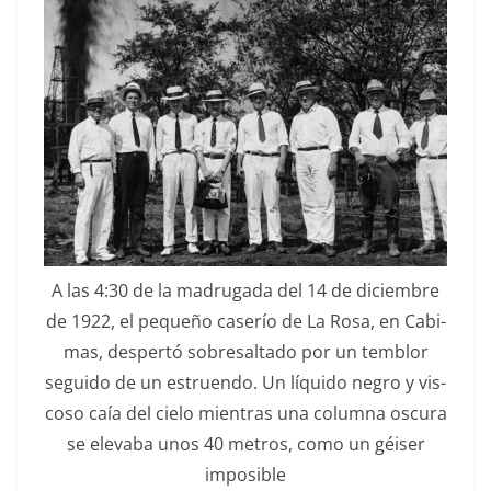
A las 4:30 de la madru­ga­da del 14 de diciem­bre
de 1922, el pequeño caserío de La Rosa, en Cabi­
mas, des­pertó sobre­salta­do por un tem­blor
segui­do de un estru­en­do. Un líqui­do negro y vis­
coso caía del cielo mien­tras una colum­na oscu­ra
se elev­a­ba unos 40 met­ros, como un géis­er
imposible