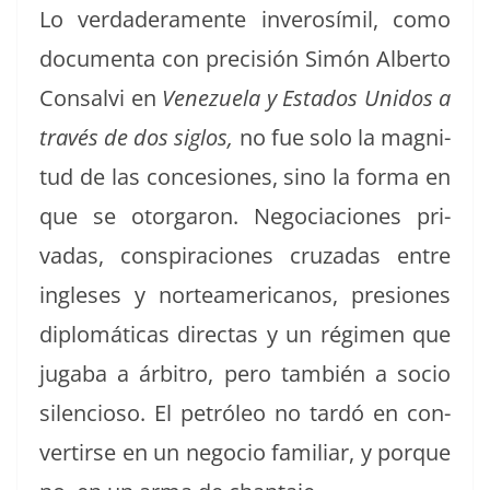
Lo ver­dadera­mente inverosímil, como
doc­u­men­ta con pre­cisión Simón Alber­to
Con­salvi en
Venezuela y Esta­dos Unidos a
través de dos sig­los,
no fue solo la mag­ni­
tud de las con­ce­siones, sino la for­ma en
que se otor­garon. Nego­cia­ciones pri­
vadas, con­spir­a­ciones cruzadas entre
ingle­ses y norteam­er­i­canos, pre­siones
diplomáti­cas direc­tas y un rég­i­men que
juga­ba a árbi­tro, pero tam­bién a socio
silen­cioso. El petróleo no tardó en con­
ver­tirse en un nego­cio famil­iar, y porque