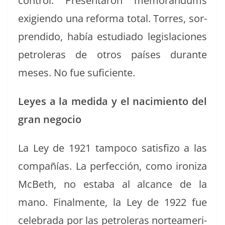
con­trol. Pre­sen­taron mem­o­rán­dums
exigien­do una refor­ma total. Tor­res, sor­
pren­di­do, había estu­di­a­do leg­is­la­ciones
petrol­eras de otros país­es durante
meses. No fue suficiente.
Leyes a la medi­da y el nacimien­to del
gran negocio
La Ley de 1921 tam­poco sat­is­fi­zo a las
com­pañías. La per­fec­ción, como ironiza
McBeth, no esta­ba al alcance de la
mano. Final­mente, la Ley de 1922 fue
cel­e­bra­da por las petrol­eras norteam­er­i­