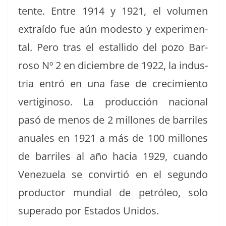
tente. Entre 1914 y 1921, el vol­u­men
extraí­do fue aún modesto y exper­i­men­
tal. Pero tras el estal­li­do del pozo Bar­
roso Nº 2 en diciem­bre de 1922, la indus­
tria entró en una fase de crec­imien­to
ver­tig­i­noso. La pro­duc­ción nacional
pasó de menos de 2 mil­lones de bar­riles
anuales en 1921 a más de 100 mil­lones
de bar­riles al año hacia 1929, cuan­do
Venezuela se con­vir­tió en el segun­do
pro­duc­tor mundi­al de petróleo, solo
super­a­do por Esta­dos Unidos.