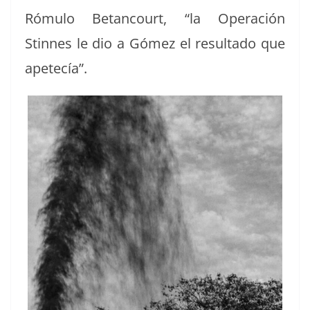
Rómu­lo Betan­court, “la Operación
Stinnes le dio a Gómez el resul­ta­do que
apetecía”.