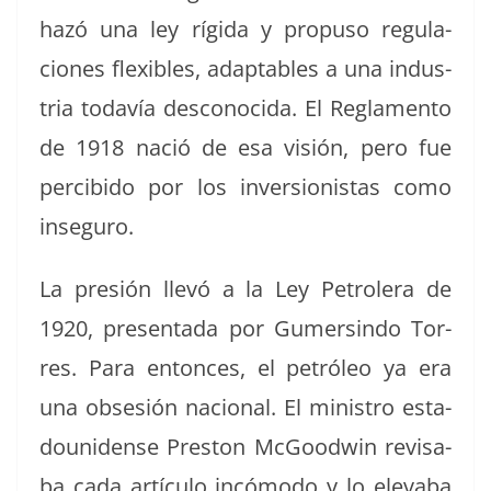
hazó una ley rígi­da y pro­pu­so reg­u­la­
ciones flex­i­bles, adapt­a­bles a una indus­
tria todavía descono­ci­da. El Reglamen­to
de 1918 nació de esa visión, pero fue
percibido por los inver­sion­istas como
inseguro.
La pre­sión llevó a la Ley Petrol­era de
1920, pre­sen­ta­da por Gumersin­do Tor­
res. Para entonces, el petróleo ya era
una obsesión nacional. El min­istro esta­
dounidense Pre­ston McGood­win revis­a­
ba cada artícu­lo incó­mo­do y lo elev­a­ba