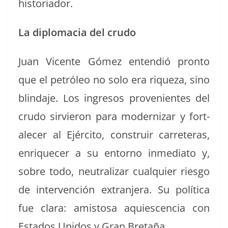
historiador.
La diplo­ma­cia del crudo
Juan Vicente Gómez entendió pron­to
que el petróleo no solo era riqueza, sino
blinda­je. Los ingre­sos prove­nientes del
crudo sirvieron para mod­ern­izar y for­t­
ale­cer al Ejérci­to, con­stru­ir car­reteras,
enrique­cer a su entorno inmedi­a­to y,
sobre todo, neu­tralizar cualquier ries­go
de inter­ven­ción extran­jera. Su políti­ca
fue clara: amis­tosa aqui­es­cen­cia con
Esta­dos Unidos y Gran Bretaña.