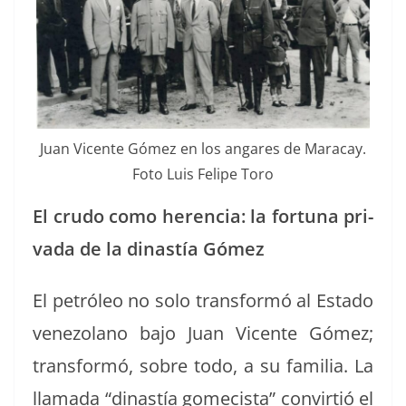
Juan Vicente Gómez en los angares de Mara­cay.
Foto Luis Felipe Toro
El crudo como heren­cia: la for­tu­na pri­
va­da de la dinastía Gómez
El petróleo no solo trans­for­mó al Esta­do
vene­zolano bajo Juan Vicente Gómez;
trans­for­mó, sobre todo, a su famil­ia. La
lla­ma­da “dinastía gomecista” con­vir­tió el