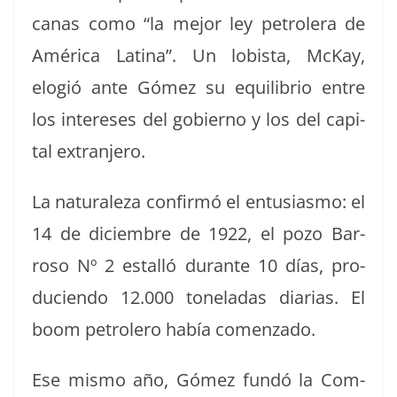
canas como “la mejor ley petrol­era de
Améri­ca Lati­na”. Un lobista, McK­ay,
elogió ante Gómez su equi­lib­rio entre
los intere­ses del gob­ier­no y los del cap­i­
tal extranjero.
La nat­u­raleza con­fir­mó el entu­si­as­mo: el
14 de diciem­bre de 1922, el pozo Bar­
roso Nº 2 estal­ló durante 10 días, pro­
ducien­do 12.000 toneladas diarias. El
boom petrolero había comenzado.
Ese mis­mo año, Gómez fundó la Com­