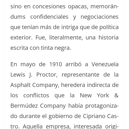
sino en con­ce­siones opacas, mem­o­rán­
dums con­fi­den­ciales y nego­cia­ciones
que tenían más de intri­ga que de políti­ca
exte­ri­or. Fue, lit­eral­mente, una his­to­ria
escri­ta con tin­ta negra.
En mayo de 1910 arribó a Venezuela
Lewis J. Proc­tor, rep­re­sen­tante de la
Asphalt Com­pa­ny, hered­era indi­rec­ta de
los con­flic­tos que la New York &
Bermúdez Com­pa­ny había pro­tag­on­i­za­
do durante el gob­ier­no de Cipri­ano Cas­
tro. Aque­l­la empre­sa, intere­sa­da orig­i­