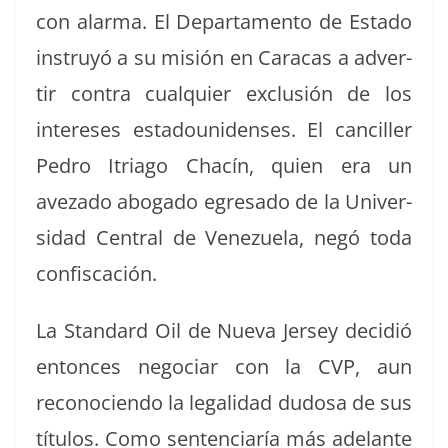
con alar­ma. El Depar­ta­men­to de Esta­do
instruyó a su mis­ión en Cara­cas a adver­
tir con­tra cualquier exclusión de los
intere­ses esta­dounidens­es. El can­ciller
Pedro Itria­go Chacín, quien era un
aveza­do abo­ga­do egre­sa­do de la Uni­ver­
si­dad Cen­tral de Venezuela, negó toda
confiscación.
La Stan­dard Oil de Nue­va Jer­sey decidió
entonces nego­ciar con la CVP, aun
recono­cien­do la legal­i­dad dudosa de sus
títu­los. Como sen­ten­cia­ría más ade­lante