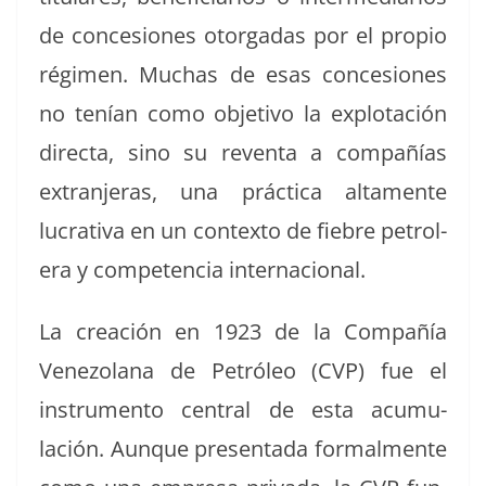
de con­ce­siones otor­gadas por el pro­pio
rég­i­men. Muchas de esas con­ce­siones
no tenían como obje­ti­vo la explotación
direc­ta, sino su reven­ta a com­pañías
extran­jeras, una prác­ti­ca alta­mente
lucra­ti­va en un con­tex­to de fiebre petrol­
era y com­pe­ten­cia internacional.
La creación en 1923 de la Com­pañía
Vene­zolana de Petróleo (CVP) fue el
instru­men­to cen­tral de esta acu­mu­
lación. Aunque pre­sen­ta­da for­mal­mente