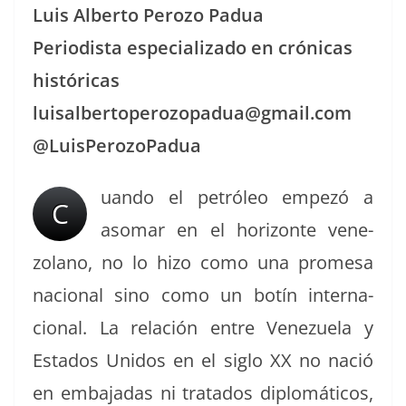
Luis Alber­to Per­o­zo Padua
Peri­odista espe­cial­iza­do en cróni­cas
históricas
luisalbertoperozopadua@gmail.com
@LuisPerozoPadua
uan­do el petróleo empezó a
C
aso­mar en el hor­i­zonte vene­
zolano, no lo hizo como una prome­sa
nacional sino como un botín inter­na­
cional. La relación entre Venezuela y
Esta­dos Unidos en el siglo XX no nació
en emba­jadas ni trata­dos diplomáti­cos,