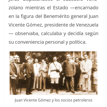
zolano mien­tras el Esta­do —encar­na­do
en la figu­ra del Ben­eméri­to gen­er­al Juan
Vicente Gómez, pres­i­dente de Venezuela
— observ­a­ba, cal­cu­la­ba y decidía según
su con­ve­nien­cia per­son­al y política.
Juan Vicente Gómez y los socios petroleros