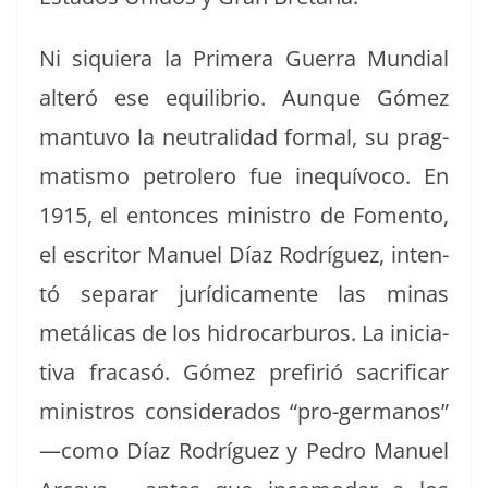
Ni siquiera la Primera Guer­ra Mundi­al
alteró ese equi­lib­rio. Aunque Gómez
man­tu­vo la neu­tral­i­dad for­mal, su prag­
ma­tismo petrolero fue inequívo­co. En
1915, el entonces min­istro de Fomen­to,
el escritor Manuel Díaz Rodríguez, inten­
tó sep­a­rar jurídica­mente las minas
metáli­cas de los hidro­car­buros. La ini­cia­
ti­va fra­casó. Gómez pre­fir­ió sac­ri­ficar
min­istros con­sid­er­a­dos “pro-ger­manos”
—como Díaz Rodríguez y Pedro Manuel