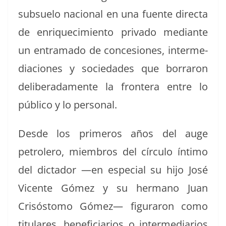
sub­sue­lo nacional en una fuente direc­ta
de enriquec­imien­to pri­va­do medi­ante
un entra­ma­do de con­ce­siones, inter­me­
dia­ciones y sociedades que bor­raron
delib­er­ada­mente la fron­tera entre lo
públi­co y lo personal.
Des­de los primeros años del auge
petrolero, miem­bros del cír­cu­lo ínti­mo
del dic­ta­dor —en espe­cial su hijo José
Vicente Gómez y su her­mano Juan
Crisós­to­mo Gómez— fig­u­raron como
tit­u­lares, ben­e­fi­cia­r­ios o inter­me­di­ar­ios