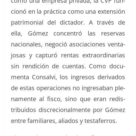
como una empre­sa pri­va­da, la CVP fun­
cionó en la prác­ti­ca como una exten­sión
pat­ri­mo­ni­al del dic­ta­dor. A través de
ella, Gómez con­cen­tró las reser­vas
nacionales, nego­ció aso­cia­ciones ven­ta­
josas y cap­turó rentas extra­or­di­nar­ias
sin ren­di­ción de cuen­tas. Como doc­u­
men­ta Con­salvi, los ingre­sos deriva­dos
de estas opera­ciones no ingresa­ban ple­
na­mente al fis­co, sino que eran redis­
tribui­dos dis­cre­cional­mente por Gómez
entre famil­iares, ali­a­dos y testaferros.