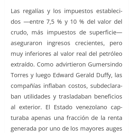
Las regalías y los impuestos estable­ci­
dos —entre 7,5 % y 10 % del val­or del
crudo, más impuestos de super­fi­cie—
ase­gu­raron ingre­sos cre­cientes, pero
muy infe­ri­ores al val­or real del petróleo
extraí­do. Como advirtieron Gumersin­do
Tor­res y luego Edward Ger­ald Duffy, las
com­pañías infla­ban cos­tos, sub­de­clar­a­
ban util­i­dades y traslad­a­ban ben­efi­cios
al exte­ri­or. El Esta­do vene­zolano cap­
tura­ba ape­nas una frac­ción de la renta
gen­er­a­da por uno de los may­ores auges