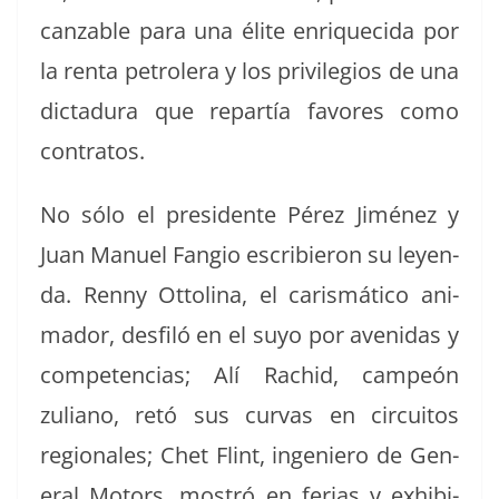
can­z­able para una élite enrique­ci­da por
la renta petrol­era y los priv­i­le­gios de una
dic­tadu­ra que repartía favores como
contratos.
No sólo el pres­i­dente Pérez Jiménez y
Juan Manuel Fan­gio escri­bieron su leyen­
da. Ren­ny Ottoli­na, el caris­máti­co ani­
mador, des­filó en el suyo por avenidas y
com­pe­ten­cias; Alí Rachid, campeón
zuliano, retó sus cur­vas en cir­cuitos
regionales; Chet Flint, inge­niero de Gen­
er­al Motors, mostró en ferias y exhibi­