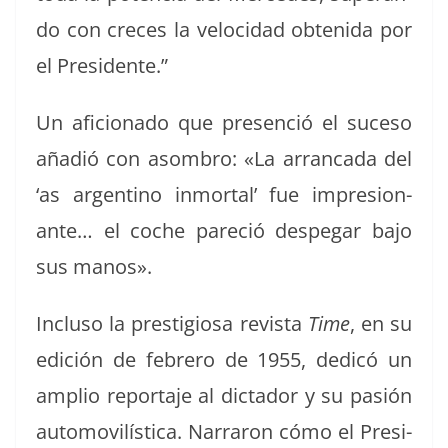
do con cre­ces la veloci­dad obteni­da por
el Presidente.”
Un afi­ciona­do que pres­en­ció el suce­so
añadió con asom­bro: «La arran­ca­da del
‘as argenti­no inmor­tal’ fue impre­sio­n­
ante… el coche pare­ció despe­gar bajo
sus manos».
Inclu­so la pres­ti­giosa revista
Time
, en su
edi­ción de febrero de 1955, dedicó un
amplio repor­ta­je al dic­ta­dor y su pasión
auto­movilís­ti­ca. Nar­raron cómo el Pres­i­