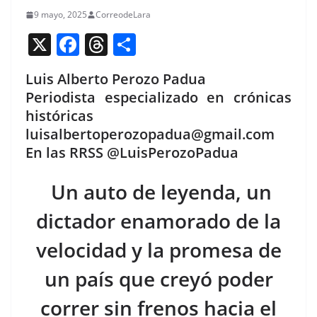
9 mayo, 2025
CorreodeLara
X
F
T
C
a
h
o
Luis Alberto Perozo Padua
c
re
m
Periodista especializado en crónicas
e
a
p
históricas
b
d
ar
luisalbertoperozopadua@gmail.com
o
s
tir
En las RRSS @LuisPerozoPadua
o
Un auto de leyenda, un
k
dictador enamorado de la
velocidad y la promesa de
un país que creyó poder
correr sin frenos hacia el