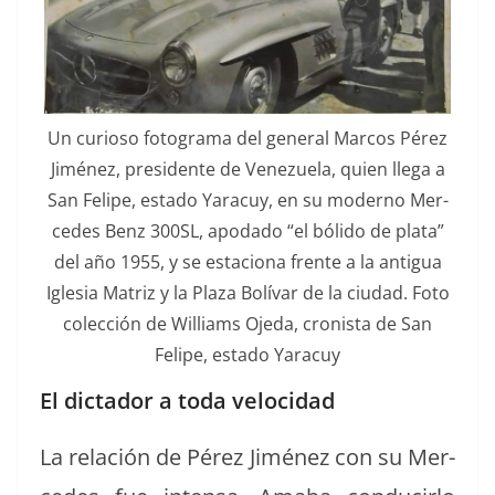
Un curioso fotogra­ma del gen­er­al Mar­cos Pérez
Jiménez, pres­i­dente de Venezuela, quien lle­ga a
San Felipe, esta­do Yaracuy, en su mod­er­no Mer­
cedes Benz 300SL, apo­da­do “el bóli­do de pla­ta”
del año 1955, y se esta­ciona frente a la antigua
Igle­sia Matriz y la Plaza Bolí­var de la ciu­dad. Foto
colec­ción de Williams Oje­da, cro­nista de San
Felipe, esta­do Yaracuy
El dictador a toda velocidad
La relación de Pérez Jiménez con su Mer­