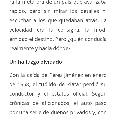
ra la metá­fo­ra de un país que avan­z­a­ba
rápi­do, pero sin mirar los detalles ni
escuchar a los que qued­a­ban atrás. La
veloci­dad era la consigna, la mod­
ernidad el des­ti­no. Pero ¿quién con­ducía
real­mente y hacia dónde?
Un hallazgo olvidado
Con la caí­da de Pérez Jiménez en enero
de 1958, el “Bóli­do de Pla­ta” perdió su
con­duc­tor y el esta­tus ofi­cial. Según
cróni­cas de afi­ciona­dos, el auto pasó
por una serie de dueños pri­va­dos y, con