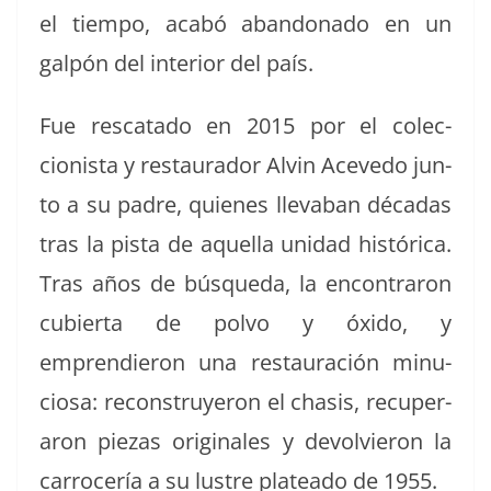
el tiem­po, acabó aban­don­a­do en un
galpón del inte­ri­or del país.
Fue rescata­do en 2015 por el colec­
cionista y restau­rador Alvin Aceve­do jun­
to a su padre, quienes llev­a­ban décadas
tras la pista de aque­l­la unidad históri­ca.
Tras años de búsque­da, la encon­traron
cubier­ta de pol­vo y óxi­do, y
emprendieron una restau­ración min­u­
ciosa: recon­struyeron el cha­sis, recu­per­
aron piezas orig­i­nales y devolvieron la
car­ro­cería a su lus­tre platea­do de 1955.