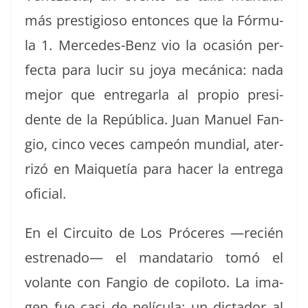
más pres­ti­gioso entonces que la Fór­mu­
la 1. Mer­cedes-Benz vio la ocasión per­
fec­ta para lucir su joya mecáni­ca: nada
mejor que entre­gar­la al pro­pio pres­i­
dente de la Repúbli­ca. Juan Manuel Fan­
gio, cin­co veces campeón mundi­al, ater­
rizó en Mai­quetía para hac­er la entre­ga
oficial.
En el Cir­cuito de Los Próceres —recién
estre­na­do— el man­datario tomó el
volante con Fan­gio de copi­lo­to. La ima­
gen fue casi de pelícu­la: un dic­ta­dor al