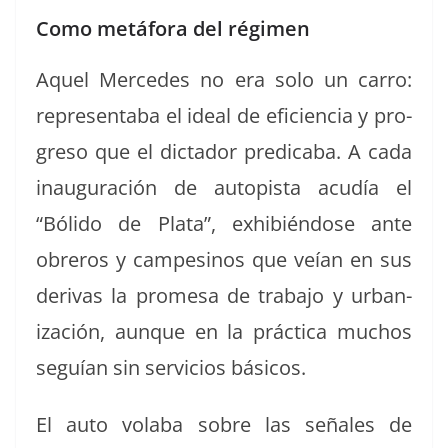
Como metáfora del régimen
Aquel Mer­cedes no era solo un car­ro:
rep­re­senta­ba el ide­al de efi­cien­cia y pro­
gre­so que el dic­ta­dor pred­i­ca­ba. A cada
inau­gu­ración de autopista acud­ía el
“Bóli­do de Pla­ta”, exhibién­dose ante
obreros y campesinos que veían en sus
derivas la prome­sa de tra­ba­jo y urban­
ización, aunque en la prác­ti­ca muchos
seguían sin ser­vi­cios básicos.
El auto vola­ba sobre las señales de