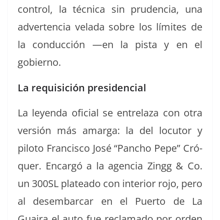
con­trol, la téc­ni­ca sin pru­den­cia, una
adver­ten­cia vela­da sobre los límites de
la con­duc­ción —en la pista y en el
gobierno.
La requisición presidencial
La leyen­da ofi­cial se entre­laza con otra
ver­sión más amar­ga: la del locu­tor y
pilo­to Fran­cis­co José “Pan­cho Pepe” Cró­
quer. Encar­gó a la agen­cia Zingg & Co.
un 300SL platea­do con inte­ri­or rojo, pero
al desem­bar­car en el Puer­to de La
Guaira el auto fue recla­ma­do por orden