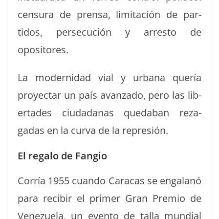
cen­sura de pren­sa, lim­itación de par­
tidos, per­se­cu­ción y arresto de
opositores.
La mod­ernidad vial y urbana quería
proyec­tar un país avan­za­do, pero las lib­
er­tades ciu­dadanas qued­a­ban reza­
gadas en la cur­va de la represión.
El regalo de Fangio
Cor­ría 1955 cuan­do Cara­cas se engalanó
para recibir el primer Gran Pre­mio de
Venezuela, un even­to de tal­la mundi­al