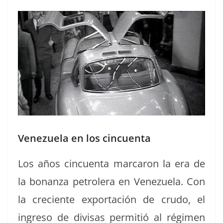
Venezuela en los cincuenta
Los años cin­cuen­ta mar­caron la era de
la bonan­za petrol­era en Venezuela. Con
la cre­ciente exportación de crudo, el
ingre­so de divisas per­mi­tió al rég­i­men