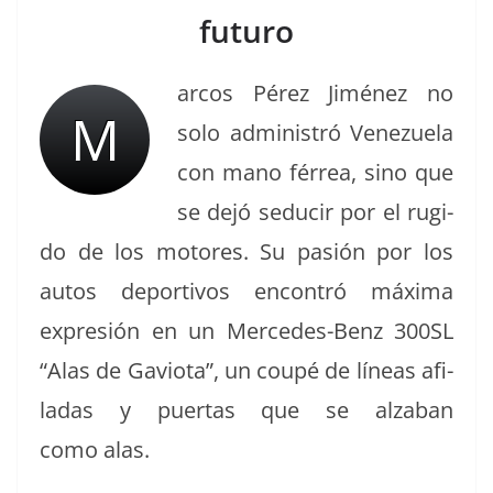
futuro
arcos Pérez Jiménez no
M
solo admin­istró Venezuela
con mano fér­rea, sino que
se dejó seducir por el rugi­
do de los motores. Su pasión por los
autos deportivos encon­tró máx­i­ma
expre­sión en un Mer­cedes-Benz 300SL
“Alas de Gavio­ta”, un coupé de líneas afi­
ladas y puer­tas que se alz­a­ban
como alas.