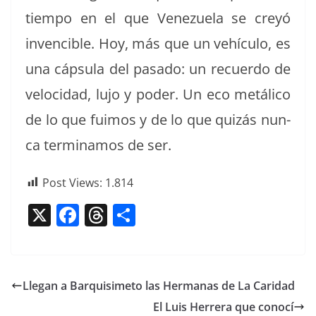
tiem­po en el que Venezuela se creyó
inven­ci­ble. Hoy, más que un vehícu­lo, es
una cáp­su­la del pasa­do: un recuer­do de
veloci­dad, lujo y poder. Un eco metáli­co
de lo que fuimos y de lo que quizás nun­
ca ter­mi­namos de ser.
Post Views:
1.814
X
F
T
C
a
h
o
c
re
m
e
a
p
Llegan a Barquisimeto las Hermanas de La Caridad
b
d
ar
El Luis Herrera que conocí