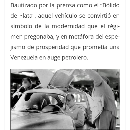
Bau­ti­za­do por la pren­sa como el “Bóli­do
de Pla­ta”, aquel vehícu­lo se con­vir­tió en
sím­bo­lo de la mod­ernidad que el rég­i­
men preg­o­na­ba, y en metá­fo­ra del espe­
jis­mo de pros­peri­dad que prometía una
Venezuela en auge petrolero.