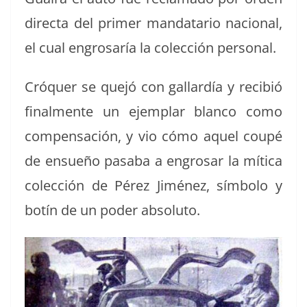
direc­ta del primer man­datario nacional,
el cual engrosaría la colec­ción personal.
Cró­quer se que­jó con gal­lardía y recibió
final­mente un ejem­plar blan­co como
com­pen­sación, y vio cómo aquel coupé
de ensueño pasa­ba a engrosar la míti­ca
colec­ción de Pérez Jiménez, sím­bo­lo y
botín de un poder absoluto.