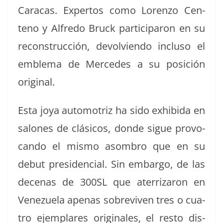
Cara­cas. Exper­tos como Loren­zo Cen­
teno y Alfre­do Bruck par­tic­i­paron en su
recon­struc­ción, devolvien­do inclu­so el
emble­ma de Mer­cedes a su posi­ción
original.
Esta joya auto­motriz ha sido exhibi­da en
salones de clási­cos, donde sigue provo­
can­do el mis­mo asom­bro que en su
debut pres­i­den­cial. Sin embar­go, de las
dece­nas de 300SL que ater­rizaron en
Venezuela ape­nas sobre­viv­en tres o cua­
tro ejem­plares orig­i­nales, el resto dis­