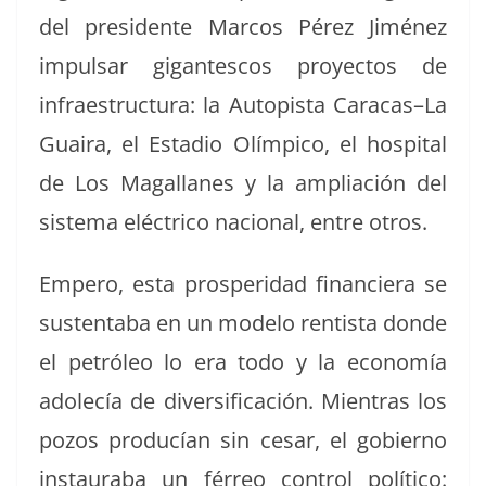
del pres­i­dente Mar­cos Pérez Jiménez
impul­sar gigan­tescos proyec­tos de
infraestruc­tura: la Autopista Caracas–La
Guaira, el Esta­dio Olímpi­co, el hos­pi­tal
de Los Mag­a­l­lanes y la ampliación del
sis­tema eléc­tri­co nacional, entre otros.
Empero, esta pros­peri­dad financiera se
sus­tenta­ba en un mod­e­lo ren­tista donde
el petróleo lo era todo y la economía
adolecía de diver­si­fi­cación. Mien­tras los
pozos pro­ducían sin cesar, el gob­ier­no
instau­ra­ba un férreo con­trol políti­co: