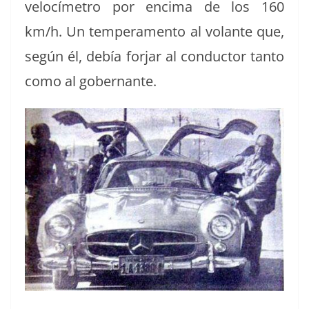
velocímetro por enci­ma de los 160
km/h. Un tem­pera­men­to al volante que,
según él, debía for­jar al con­duc­tor tan­to
como al gobernante.