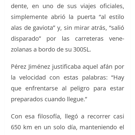
dente, en uno de sus via­jes ofi­ciales,
sim­ple­mente abrió la puer­ta “al esti­lo
alas de gavio­ta” y, sin mirar atrás, “sal­ió
dis­para­do” por las car­reteras vene­
zolanas a bor­do de su 300SL.
Pérez Jiménez jus­ti­fi­ca­ba aquel afán por
la veloci­dad con estas pal­abras: “Hay
que enfrentarse al peli­gro para estar
prepara­dos cuan­do llegue.”
Con esa filosofía, llegó a recor­rer casi
650 km en un solo día, man­te­nien­do el