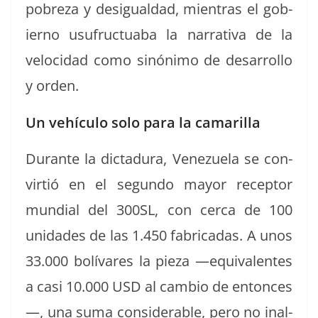
pobreza y desigual­dad, mien­tras el gob­
ier­no usufruc­tu­a­ba la nar­ra­ti­va de la
veloci­dad como sinón­i­mo de desar­rol­lo
y orden.
Un vehículo solo para la camarilla
Durante la dic­tadu­ra, Venezuela se con­
vir­tió en el segun­do may­or recep­tor
mundi­al del 300SL, con cer­ca de 100
unidades de las 1.450 fab­ri­cadas. A unos
33.000 bolí­vares la pieza —equiv­a­lentes
a casi 10.000 USD al cam­bio de entonces
—, una suma con­sid­er­able, pero no inal­