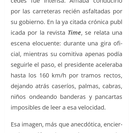
cedes fue inten­sa. Ama­ba con­ducir­lo
por las car­reteras recién asfal­tadas por
su gob­ier­no. En la ya cita­da cróni­ca pub­l
i­ca­da por la revista
Time
, se rela­ta una
esce­na elocuente: durante una gira ofi­
cial, mien­tras su comi­ti­va ape­nas podía
seguir­le el paso, el pres­i­dente acel­er­a­ba
has­ta los 160 km/h por tramos rec­tos,
dejan­do atrás caseríos, pal­mas, cabras,
niños onde­an­do ban­deras y pan­car­tas
imposi­bles de leer a esa velocidad.
Esa ima­gen, más que anecdóti­ca, encier­