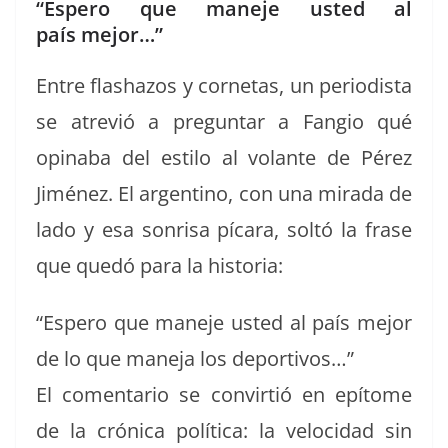
“Espero que maneje usted al
país mejor…”
Entre flas­ha­zos y cor­ne­tas, un peri­odista
se atre­vió a pre­gun­tar a Fan­gio qué
opin­a­ba del esti­lo al volante de Pérez
Jiménez. El argenti­no, con una mira­da de
lado y esa son­risa pícara, soltó la frase
que quedó para la historia:
“Espero que mane­je ust­ed al país mejor
de lo que mane­ja los deportivos…”
El comen­tario se con­vir­tió en epí­tome
de la cróni­ca políti­ca: la veloci­dad sin