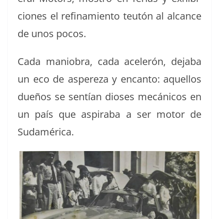
ciones el refi­namien­to teutón al alcance
de unos pocos.
Cada man­io­bra, cada acel­erón, deja­ba
un eco de aspereza y encan­to: aque­l­los
dueños se sen­tían dios­es mecáni­cos en
un país que aspira­ba a ser motor de
Sudamérica.