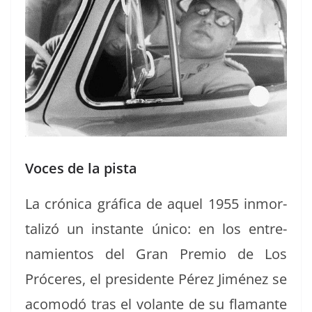
Voces de la pista
La cróni­ca grá­fi­ca de aquel 1955 inmor­
tal­izó un instante úni­co: en los entre­
namien­tos del Gran Pre­mio de Los
Próceres, el pres­i­dente Pérez Jiménez se
aco­modó tras el volante de su fla­mante