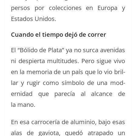
per­sos por colec­ciones en Europa y
Esta­dos Unidos.
Cuando el tiempo dejó de correr
El “Bóli­do de Pla­ta” ya no sur­ca avenidas
ni despier­ta mul­ti­tudes. Pero sigue vivo
en la memo­ria de un país que lo vio bril­
lar y rugir como sím­bo­lo de una mod­
ernidad que parecía al alcance de
la mano.
En esa car­ro­cería de alu­minio, bajo esas
alas de gavio­ta, quedó atra­pa­do un