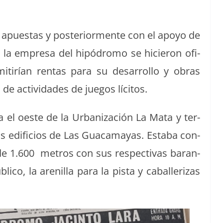
an apues­tas y pos­te­ri­or­mente con el apoyo de
e la empre­sa del hipó­dro­mo se hicieron ofi­
i­tirían rentas para su desar­rol­lo y obras
de activi­dades de jue­gos lícitos.
ia el oeste de la Urban­ización La Mata y ter­
 edi­fi­cios de Las Gua­ca­mayas. Esta­ba con­
de 1.600 met­ros con sus respec­ti­vas baran­
­co, la are­nil­la para la pista y cabal­ler­izas