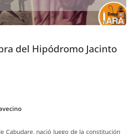
mbra del Hipódromo Jacinto
lavecino
de Cabu­dare, nació luego de la con­sti­tu­ción