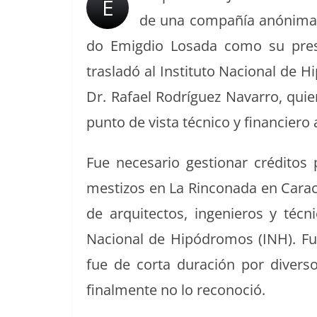
o
s
tir
E
o
de una com­pañía anón­i­ma p
k
do Emigdio Losa­da como su pres
trasladó al Insti­tu­to Nacional de Hi
Dr. Rafael Rodríguez Navar­ro, quie
pun­to de vista téc­ni­co y financiero 
Fue nece­sario ges­tionar crédi­tos
mes­ti­zos en La Rin­cona­da en Cara­c
de arqui­tec­tos, inge­nieros y téc­n
Nacional de Hipó­dro­mos (INH). Fu
fue de cor­ta duración por diver­so
final­mente no lo recono­ció.