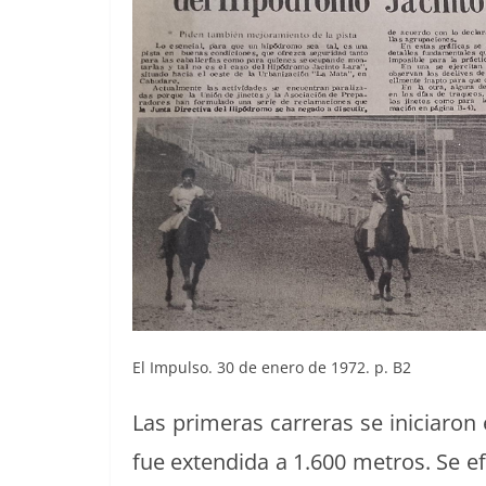
El Impul­so. 30 de enero de 1972. p. B2
Las primeras car­reras se ini­cia­ron
fue exten­di­da a 1.600 met­ros. Se e