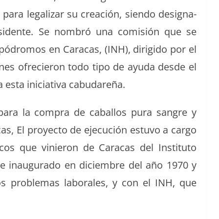
ara legalizar su creación, sien­do des­ig­na­
­i­dente. Se nom­bró una comisión que se
pó­dro­mos en Cara­cas, (INH), dirigi­do por el
nes ofrecieron todo tipo de ayu­da des­de el
a esta ini­cia­ti­va cabudareña.
 para la com­pra de cabal­los pura san­gre y
as, El proyec­to de eje­cu­ción estu­vo a car­go
i­cos que vinieron de Cara­cas del Insti­tu­to
e inau­gu­ra­do en diciem­bre del año 1970 y
s prob­le­mas lab­o­rales, y con el INH, que