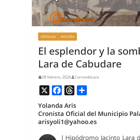
CRÓNICAS
HISTORIA
El esplendor y la so
Lara de Cabudare
28 febrero, 2026
CorreodeLara
X
F
T
C
a
h
o
Yolanda Aris
c
re
m
Cronista Oficial del Municipio Pa
e
a
p
arisyoli1@yahoo.es
b
d
ar
l Hipó­dro­mo Jac­in­to Lara 