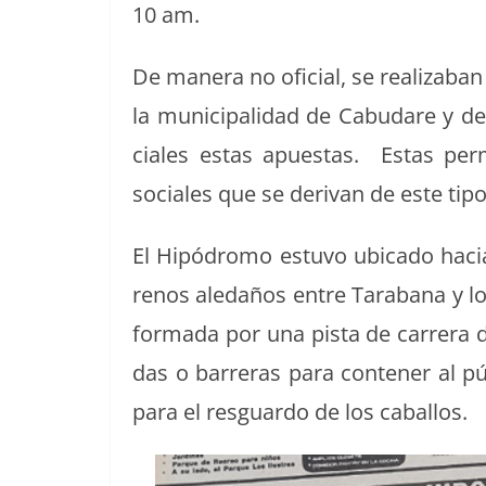
10 am.
De man­era no ofi­cial, se real­iz­a­b
la munic­i­pal­i­dad de Cabu­dare y d
ciales estas apues­tas. Estas per­m
sociales que se derivan de este tipo 
El Hipó­dro­mo estu­vo ubi­ca­do hac
renos aledaños entre Tara­bana y los
for­ma­da por una pista de car­rera 
das o bar­reras para con­tener al públi
para el res­guar­do de los caballos.