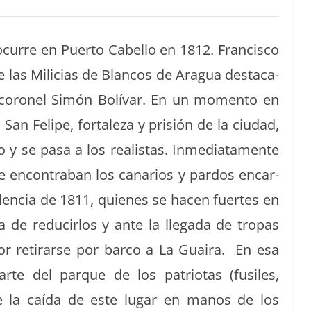
urre en Puer­to Cabel­lo en 1812. Fran­cis­co
 las Mili­cias de Blan­cos de Aragua desta­ca­
 coro­nel Simón Bolí­var. En un momen­to en
 San Felipe, for­t­aleza y prisión de la ciu­dad,
y se pasa a los real­is­tas. Inmedi­ata­mente
se encon­tra­ban los canarios y par­dos encar­
Valen­cia de 1811, quienes se hacen fuertes en
a­ta de reducir­los y ante la lle­ga­da de tropas
 por reti­rarse por bar­co a La Guaira. En esa
arte del par­que de los patri­o­tas (fusiles,
ue la caí­da de este lugar en manos de los