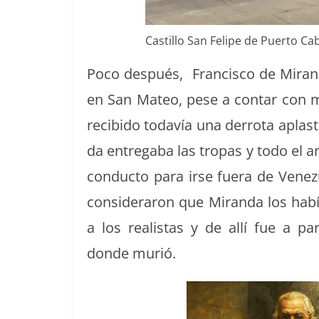
Castil­lo San Felipe de Puer­to Cab
Poco después, Fran­cis­co de Miran­da 
en San Mateo, pese a con­tar con m
recibido todavía una der­ro­ta aplas­
da entre­ga­ba las tropas y todo el ar
con­duc­to para irse fuera de Venezu
con­sid­er­aron que Miran­da los habí
a los real­is­tas y de allí fue a p
donde murió.