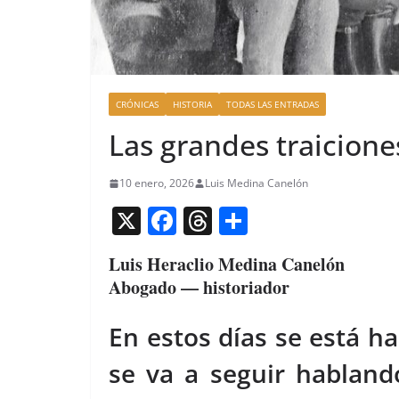
CRÓNICAS
HISTORIA
TODAS LAS ENTRADAS
Las grandes traicione
10 enero, 2026
Luis Medina Canelón
X
F
T
C
a
h
o
Luis Heraclio Medina Canelón
c
re
m
Abogado — historiador
e
a
p
b
d
ar
En estos días se está h
o
s
tir
se va a seguir habland
o