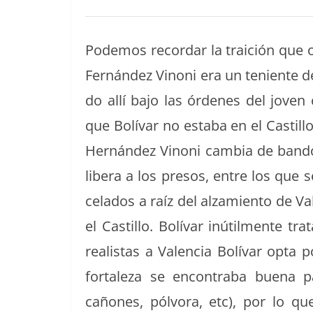
Podemos recor­dar la traición que oc
Fer­nán­dez Vinoni era un teniente de
do allí bajo las órdenes del joven
que Bolí­var no esta­ba en el Castil­lo
Hernán­dez Vinoni cam­bia de ban­do 
lib­era a los pre­sos, entre los que 
ce­la­dos a raíz del alza­mien­to de 
el Castil­lo. Bolí­var inútil­mente tr
real­is­tas a Valen­cia Bolí­var opta
for­t­aleza se encon­tra­ba bue­na p
cañones, pólvo­ra, etc), por lo q