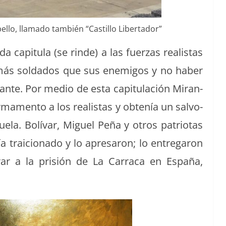
el­lo, lla­ma­do tam­bién “Castil­lo Libertador”
capit­u­la (se rinde) a las fuerzas real­is­tas
ás sol­da­dos que sus ene­mi­gos y no haber
tante. Por medio de esta capit­u­lación Miran­
ma­men­to a los real­is­tas y obtenía un salvo­
ela. Bolí­var, Miguel Peña y otros patri­o­tas
a traiciona­do y lo apre­saron; lo entre­garon
arar a la prisión de La Car­ra­ca en España,