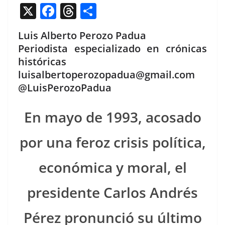
X
F
T
C
a
h
o
Luis Alberto Perozo Padua
c
re
m
Periodista especializado en crónicas
e
a
p
históricas
b
d
ar
luisalbertoperozopadua@gmail.com
o
s
tir
@LuisPerozoPadua
o
En mayo de 1993, acosa­do
k
por una fer­oz cri­sis políti­ca,
económi­ca y moral, el
pres­i­dente Car­los Andrés
Pérez pro­nun­ció su últi­mo