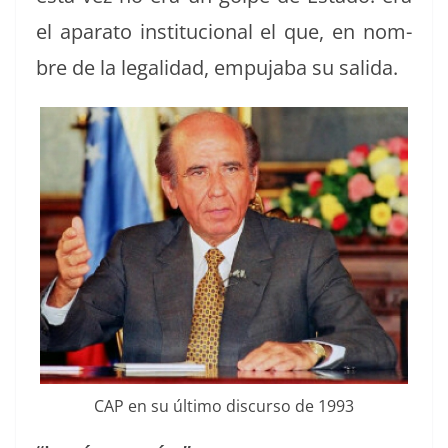
el apara­to insti­tu­cional el que, en nom­
bre de la legal­i­dad, empu­ja­ba su salida.
CAP en su últi­mo dis­cur­so de 1993