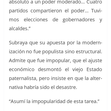
abso­lu­to a un poder mod­er­a­do… Cua­tro
par­tidos com­partieron el poder… Tuvi­
mos elec­ciones de gob­er­nadores y
alcaldes.”
Sub­raya que su apues­ta por la mod­ern­
ización no fue pop­ulista sino estruc­tur­al.
Admite que fue impop­u­lar, que el ajuste
económi­co desmon­tó el viejo Esta­do
pater­nal­ista, pero insiste en que la alter­
na­ti­va habría sido el desastre.
“Asumí la impop­u­lar­i­dad de esta tarea.”