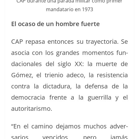
CAP durante una para­da mil­i­tar como primer
man­datario en 1973
El oca­so de un hom­bre fuerte
CAP repasa entonces su trayec­to­ria. Se
aso­cia con los grandes momen­tos fun­
da­cionales del siglo XX: la muerte de
Gómez, el trienio ade­co, la resisten­cia
con­tra la dic­tadu­ra, la defen­sa de la
democ­ra­cia frente a la guer­ril­la y el
autoritarismo.
“En el camino dejamos muchos adver­
sar­ios ven­ci­dos, pero jamás