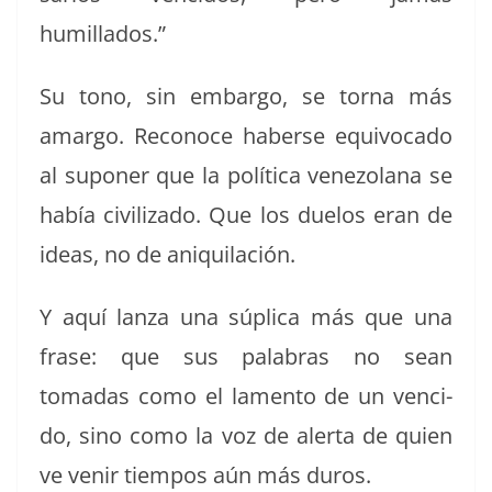
humillados.”
Su tono, sin embar­go, se tor­na más
amar­go. Reconoce haberse equiv­o­ca­do
al supon­er que la políti­ca vene­zolana se
había civ­i­liza­do. Que los due­los eran de
ideas, no de aniquilación.
Y aquí lan­za una súpli­ca más que una
frase: que sus pal­abras no sean
tomadas como el lamen­to de un ven­ci­
do, sino como la voz de aler­ta de quien
ve venir tiem­pos aún más duros.