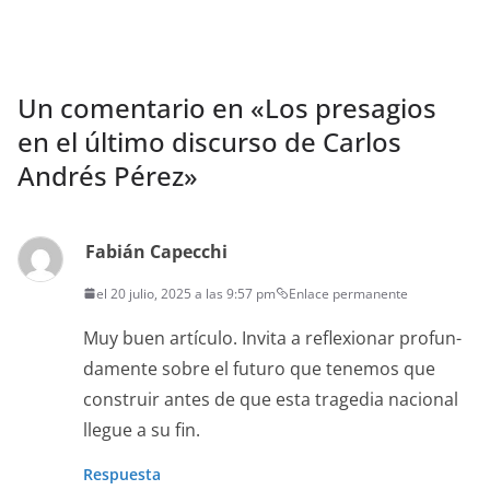
Un comentario en «
Los presagios
en el último discurso de Carlos
Andrés Pérez
»
Fabián Capecchi
el 20 julio, 2025 a las 9:57 pm
Enlace permanente
Muy buen artícu­lo. Invi­ta a reflex­ionar pro­fun­
da­mente sobre el futuro que ten­emos que
con­stru­ir antes de que esta trage­dia nacional
llegue a su fin.
Respuesta