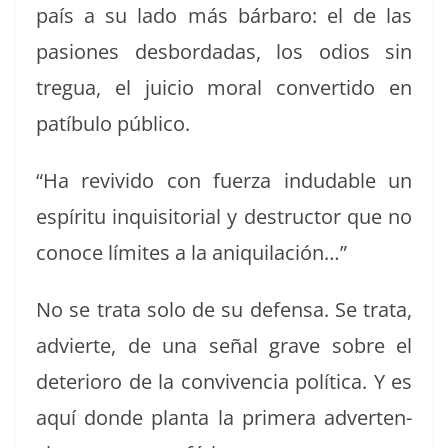
país a su lado más bár­baro: el de las
pasiones des­bor­dadas, los odios sin
tregua, el juicio moral con­ver­tido en
patíbu­lo público.
“Ha revivi­do con fuerza indud­able un
espíritu inquisi­to­r­i­al y destruc­tor que no
conoce límites a la aniquilación…”
No se tra­ta solo de su defen­sa. Se tra­ta,
advierte, de una señal grave sobre el
dete­ri­oro de la con­viven­cia políti­ca. Y es
aquí donde plan­ta la primera adver­ten­