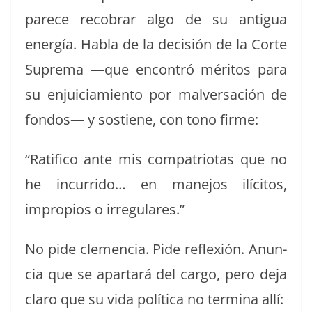
parece reco­brar algo de su antigua
energía. Habla de la decisión de la Corte
Supre­ma —que encon­tró méri­tos para
su enjui­ci­amien­to por malver­sación de
fon­dos— y sostiene, con tono firme:
“Rat­i­fi­co ante mis com­pa­tri­o­tas que no
he incur­ri­do… en mane­jos ilíc­i­tos,
impro­pios o irregulares.”
No pide clemen­cia. Pide reflex­ión. Anun­
cia que se apartará del car­go, pero deja
claro que su vida políti­ca no ter­mi­na allí: