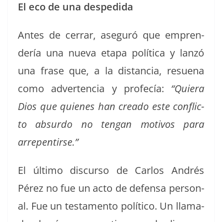
El eco de una despedida
Antes de cer­rar, ase­guró que empren­
dería una nue­va eta­pa políti­ca y lanzó
una frase que, a la dis­tan­cia, resue­na
como adver­ten­cia y pro­fecía:
“Quiera
Dios que quienes han crea­do este con­flic­
to absur­do no ten­gan motivos para
arrepen­tirse.”
El últi­mo dis­cur­so de Car­los Andrés
Pérez no fue un acto de defen­sa per­son­
al.
Fue un tes­ta­men­to políti­co. Un lla­ma­