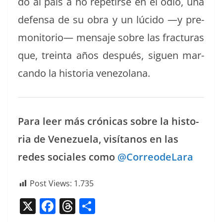
do al país a no repe­tirse en el odio, una
defen­sa de su obra y un lúci­do —y pre­
mon­i­to­rio— men­saje sobre las frac­turas
que, trein­ta años después, siguen mar­
can­do la his­to­ria venezolana.
Para leer más cróni­cas sobre la his­to­
ria de Venezuela, visí­tanos en las
redes sociales como
@CorreodeLara
Post Views:
1.735
X
F
T
C
a
h
o