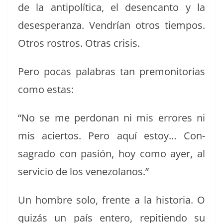
de la antipolíti­ca, el des­en­can­to y la
deses­per­an­za. Ven­drían otros tiem­pos.
Otros ros­tros. Otras crisis.
Pero pocas pal­abras tan pre­mon­i­to­rias
como estas:
“No se me per­do­nan ni mis errores ni
mis acier­tos. Pero aquí estoy… Con­
sagra­do con pasión, hoy como ayer, al
ser­vi­cio de los venezolanos.”
Un hom­bre solo, frente a la his­to­ria. O
quizás un país entero, repi­tien­do su