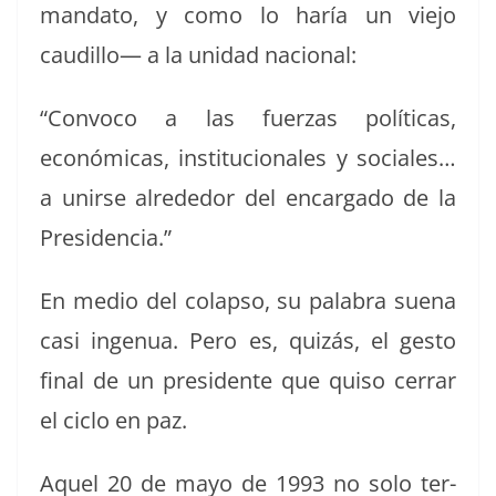
manda­to, y como lo haría un viejo
caudil­lo— a la unidad nacional:
“Con­vo­co a las fuerzas políti­cas,
económi­cas, insti­tu­cionales y sociales…
a unirse alrede­dor del encar­ga­do de la
Presidencia.”
En medio del colap­so, su pal­abra sue­na
casi ingen­ua. Pero es, quizás, el gesto
final de un pres­i­dente que quiso cer­rar
el ciclo en paz.
Aquel 20 de mayo de 1993 no solo ter­