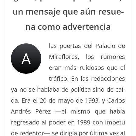
un men­saje que aún resue­
na como advertencia
las puer­tas del Pala­cio de
A
Miraflo­res, los rumores
eran más rui­dosos que el
trá­fi­co. En las redac­ciones
ya no se habla­ba de políti­ca sino de caí­
da. Era el 20 de mayo de 1993, y Car­los
Andrés Pérez —el mis­mo que había
regre­sa­do al poder en 1989 con ímpetu
de reden­tor— se dirigía por últi­ma vez al