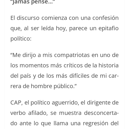
“Jamás pen­sé…”
El dis­cur­so comien­za con una con­fe­sión
que, al ser leí­da hoy, parece un epitafio
político:
“Me diri­jo a mis com­pa­tri­o­tas en uno de
los momen­tos más críti­cos de la his­to­ria
del país y de los más difí­ciles de mi car­
rera de hom­bre público.”
CAP, el políti­co aguer­ri­do, el diri­gente de
ver­bo afi­la­do, se mues­tra descon­cer­ta­
do ante lo que lla­ma una regre­sión del