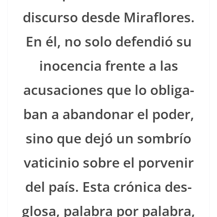
dis­cur­so des­de Miraflo­res.
En él, no solo defendió su
inocen­cia frente a las
acusa­ciones que lo oblig­a­
ban a aban­donar el poder,
sino que dejó un som­brío
vaticinio sobre el por­venir
del país. Esta cróni­ca des­
glosa, pal­abra por pal­abra,