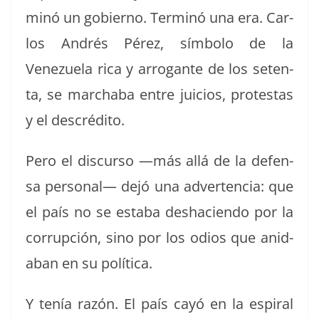
minó un gob­ier­no. Ter­minó una era. Car­
los Andrés Pérez, sím­bo­lo de la
Venezuela rica y arro­gante de los seten­
ta, se march­a­ba entre juicios, protes­tas
y el descrédito.
Pero el dis­cur­so —más allá de la defen­
sa per­son­al— dejó una adver­ten­cia: que
el país no se esta­ba desha­cien­do por la
cor­rup­ción, sino por los odios que anid­
a­ban en su política.
Y tenía razón. El país cayó en la espi­ral