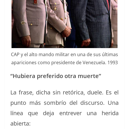
CAP y el alto man­do mil­i­tar en una de sus últi­mas
apari­ciones como pres­i­dente de Venezuela. 1993
“Hubiera preferi­do otra muerte”
La frase, dicha sin retóri­ca, duele. Es el
pun­to más som­brío del dis­cur­so. Una
línea que deja entr­ev­er una heri­da
abierta: