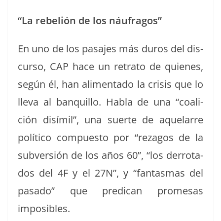
“La rebe­lión de los náufragos”
En uno de los pasajes más duros del dis­
cur­so, CAP hace un retra­to de quienes,
según él, han ali­men­ta­do la cri­sis que lo
lle­va al ban­quil­lo. Habla de una “coali­
ción dis­ímil”, una suerte de aque­larre
políti­co com­puesto por “reza­gos de la
sub­ver­sión de los años 60”, “los der­ro­ta­
dos del 4F y el 27N”, y “fan­tas­mas del
pasa­do” que pred­i­can prome­sas
imposibles.