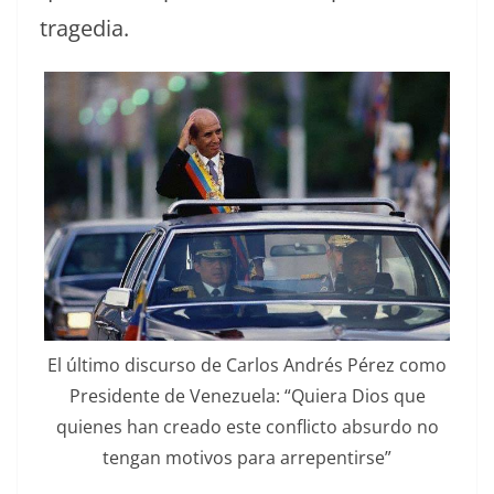
tragedia.
El últi­mo dis­cur­so de Car­los Andrés Pérez como
Pres­i­dente de Venezuela: “Quiera Dios que
quienes han crea­do este con­flic­to absur­do no
ten­gan motivos para arrepentirse”