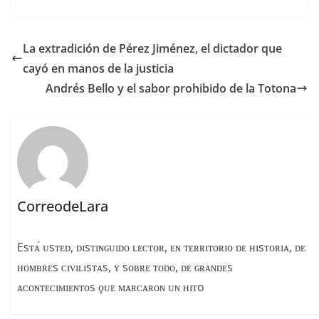
c
re
m
e
a
p
La extradición de Pérez Jiménez, el dictador que
b
d
ar
cayó en manos de la justicia
o
s
tir
Andrés Bello y el sabor prohibido de la Totona
o
k
CorreodeLara
Esᴛᴀ́ ᴜsᴛᴇᴅ, ᴅɪsᴛɪɴɢᴜɪᴅᴏ ʟᴇᴄᴛᴏʀ, ᴇɴ ᴛᴇʀʀɪᴛᴏʀɪᴏ ᴅᴇ ʜɪsᴛᴏʀɪᴀ, ᴅᴇ
ʜᴏᴍʙʀᴇs ᴄɪᴠɪʟɪsᴛᴀs, ʏ sᴏʙʀᴇ ᴛᴏᴅᴏ, ᴅᴇ ɢʀᴀɴᴅᴇs
ᴀᴄᴏɴᴛᴇᴄɪᴍɪᴇɴᴛᴏs ϙᴜᴇ ᴍᴀʀᴄᴀʀᴏɴ ᴜɴ ʜɪᴛo