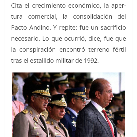
Cita el crec­imien­to económi­co, la aper­
tu­ra com­er­cial, la con­sol­i­dación del
Pacto Andi­no. Y repite: fue un sac­ri­fi­cio
nece­sario. Lo que ocur­rió, dice, fue que
la con­spir­ación encon­tró ter­reno fér­til
tras el estal­li­do mil­i­tar de 1992.