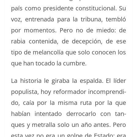
país como pres­i­dente con­sti­tu­cional. Su
voz, entre­na­da para la tri­buna, tem­bló
por momen­tos. Pero no de miedo: de
rabia con­teni­da, de decep­ción, de ese
tipo de melan­colía que solo cono­cen los
que han toca­do la cumbre.
La his­to­ria le gira­ba la espal­da. El líder
pop­ulista, hoy refor­mador incom­pren­di­
do, caía por la mis­ma ruta por la que
habían inten­ta­do der­ro­car­lo con tan­
ques y metral­la solo un año antes. Pero
esta vez no era un golpe de Esta­do: era