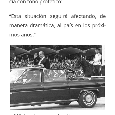
cia con tono profético:
“Esta situación seguirá afectan­do, de
man­era dramáti­ca, al país en los próx­i­
mos años.”