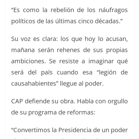
“Es como la rebe­lión de los náufra­gos
políti­cos de las últi­mas cin­co décadas.”
Su voz es clara: los que hoy lo acu­san,
mañana serán rehenes de sus propias
ambi­ciones. Se resiste a imag­i­nar qué
será del país cuan­do esa “legión de
causa­ha­bi­entes” llegue al poder.
CAP defiende su obra. Habla con orgul­lo
de su pro­gra­ma de reformas:
“Con­ver­ti­mos la Pres­i­den­cia de un poder