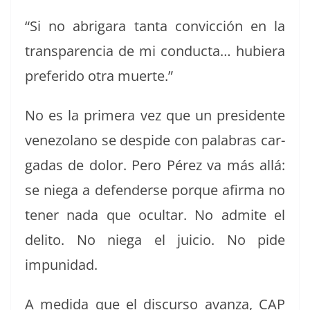
“Si no abri­gara tan­ta con­vic­ción en la
trans­paren­cia de mi con­duc­ta… hubiera
preferi­do otra muerte.”
No es la primera vez que un pres­i­dente
vene­zolano se despi­de con pal­abras car­
gadas de dolor. Pero Pérez va más allá:
se nie­ga a defend­er­se porque afir­ma no
ten­er nada que ocul­tar. No admite el
deli­to. No nie­ga el juicio. No pide
impunidad.
A medi­da que el dis­cur­so avan­za, CAP