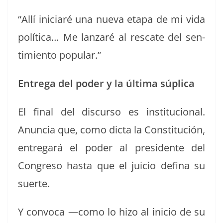
“Allí ini­cia­ré una nue­va eta­pa de mi vida
políti­ca… Me lan­zaré al rescate del sen­
timien­to popular.”
Entre­ga del poder y la últi­ma súplica
El final del dis­cur­so es insti­tu­cional.
Anun­cia que, como dic­ta la Con­sti­tu­ción,
entre­gará el poder al pres­i­dente del
Con­gre­so has­ta que el juicio defi­na su
suerte.
Y con­vo­ca —como lo hizo al ini­cio de su