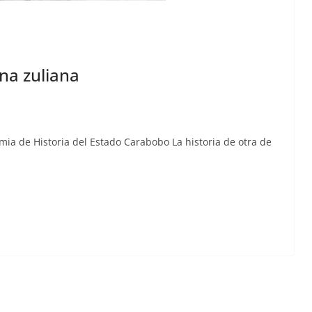
na zuliana
­mia de His­to­ria del Esta­do Carabobo La his­to­ria de otra de