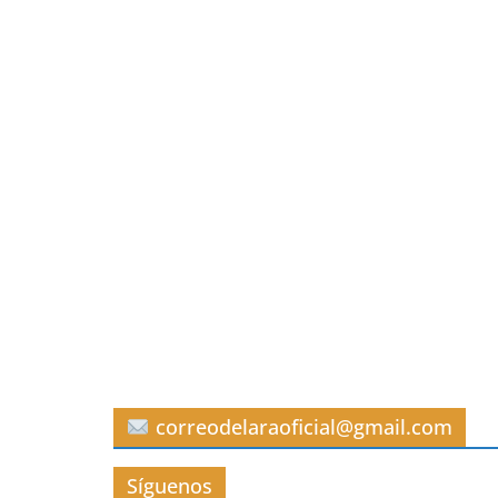
correodelaraoficial@gmail.com
Síguenos