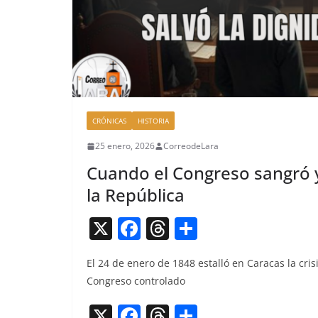
CRÓNICAS
HISTORIA
25 enero, 2026
CorreodeLara
Cuando el Congreso sangró y
la República
X
F
T
C
a
h
o
El 24 de enero de 1848 estal­ló en Cara­cas la cri­si
c
re
m
Con­gre­so controlado
e
a
p
X
F
T
C