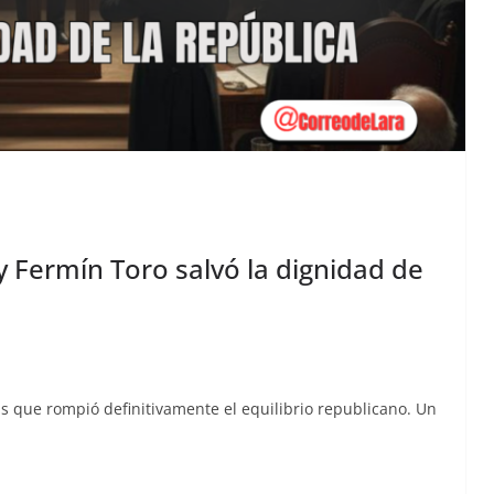
 Fermín Toro salvó la dignidad de
s que rompió defin­i­ti­va­mente el equi­lib­rio repub­li­cano. Un