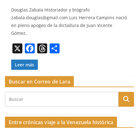
a
h
o
Dou­glas Zabala His­to­ri­ador y bió­grafo
c
re
m
zabala.douglas@gmail.com
Luis Her­rera Cam­píns nació
e
a
p
en pleno apo­geo de la dic­tadu­ra de Juan Vicente
b
d
ar
Gómez,
o
s
tir
X
F
T
C
o
a
h
o
k
c
re
m
Leer más
e
a
p
Buscar en Correo de Lara
b
d
ar
o
s
tir
o
k
Entre crónicas viaje a la Venezuela histórica