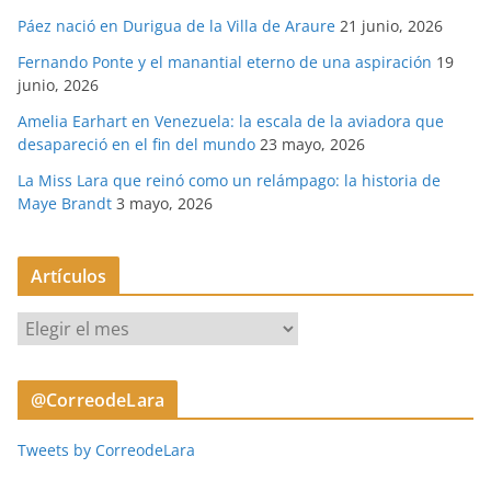
Páez nació en Durigua de la Villa de Araure
21 junio, 2026
Fernando Ponte y el manantial eterno de una aspiración
19
junio, 2026
Amelia Earhart en Venezuela: la escala de la aviadora que
desapareció en el fin del mundo
23 mayo, 2026
La Miss Lara que reinó como un relámpago: la historia de
Maye Brandt
3 mayo, 2026
Artículos
A
r
t
@CorreodeLara
í
c
Tweets by CorreodeLara
u
l