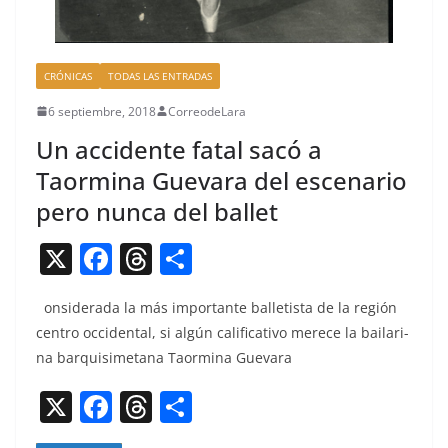
CRÓNICAS
TODAS LAS ENTRADAS
6 septiembre, 2018
CorreodeLara
Un accidente fatal sacó a
Taormina Guevara del escenario
pero nunca del ballet
X
F
T
C
a
h
o
onsid­er­a­da la más impor­tante bal­letista de la región
c
re
m
cen­tro occi­den­tal, si algún cal­i­fica­ti­vo merece la baila­r­i­
e
a
p
na bar­quisimetana Taormi­na Guevara
b
d
ar
X
F
T
C
o
s
tir
a
h
o