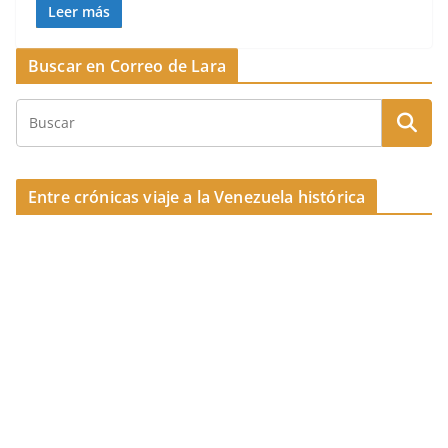
o
c
re
m
Leer más
k
e
a
p
Buscar en Correo de Lara
b
d
ar
o
s
tir
o
k
Entre crónicas viaje a la Venezuela histórica