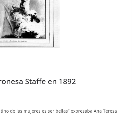
aronesa Staffe en 1892
ti­no de las mujeres es ser bel­las” expresa­ba Ana Tere­sa