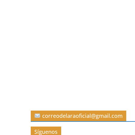
correodelaraoficial@gmail.com
Síguenos