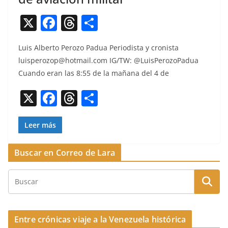
X
F
T
C
a
h
o
Luis Alber­to Per­o­zo Pad­ua Peri­odista y cro­nista
c
re
m
luisperozop@hotmail.com
IG/TW: @LuisPerozoPadua
e
a
p
Cuan­do eran las 8:55 de la mañana del 4 de
b
d
ar
X
F
T
C
o
s
tir
a
h
o
o
c
re
m
Leer más
k
e
a
p
Buscar en Correo de Lara
b
d
ar
o
s
tir
o
k
Entre crónicas viaje a la Venezuela histórica