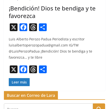
¡Bendición! Dios te bendiga y te
favorezca
X
F
T
C
a
h
o
Luis Alber­to Per­o­zo Pad­ua Peri­odista y escritor
c
re
m
luisalbertoperozopadua@gmail.com
IG/TW
e
a
p
@LuisPerozoPadua ¡Ben­di­ción! Dios te bendi­ga y te
b
d
ar
favorez­ca… y te libre
o
s
tir
X
F
T
C
o
a
h
o
k
c
re
m
Leer más
e
a
p
Buscar en Correo de Lara
b
d
ar
o
s
tir