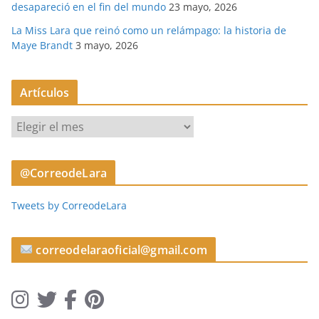
desapareció en el fin del mundo
23 mayo, 2026
La Miss Lara que reinó como un relámpago: la historia de
Maye Brandt
3 mayo, 2026
Artículos
A
r
t
@CorreodeLara
í
c
Tweets by CorreodeLara
u
l
o
correodelaraoficial@gmail.com
s