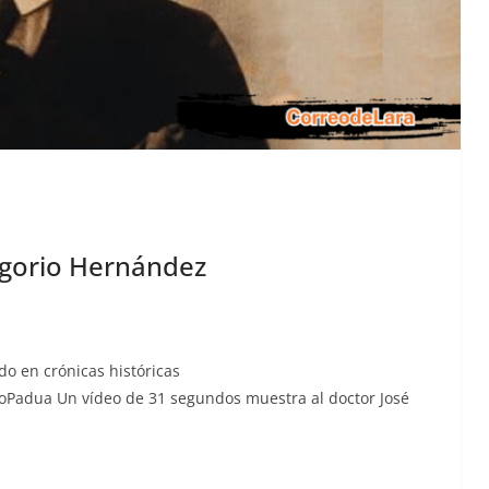
regorio Hernández
­do en cróni­cas históri­c­as
adua Un vídeo de 31 segun­dos mues­tra al doc­tor José