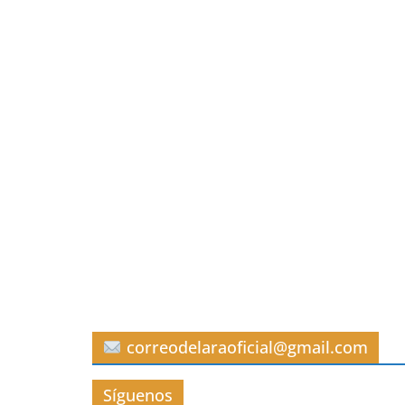
correodelaraoficial@gmail.com
Síguenos