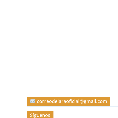
correodelaraoficial@gmail.com
Síguenos