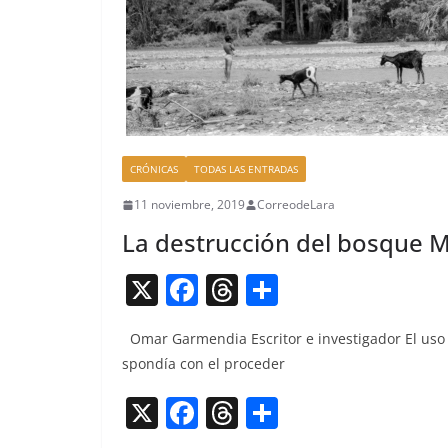
CRÓNICAS
TODAS LAS ENTRADAS
11 noviembre, 2019
CorreodeLara
La destrucción del bosque 
X
F
T
C
a
h
o
Omar Gar­men­dia Escritor e inves­ti­gador El uso
c
re
m
spondía con el proceder
e
a
p
X
F
T
C
b
d
ar
a
h
o