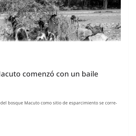
Macuto comenzó con un baile
 del bosque Macu­to como sitio de esparcimien­to se cor­re­