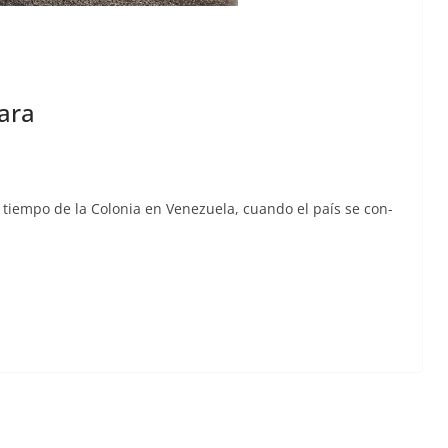
ara
l tiem­po de la Colo­nia en Venezuela, cuan­do el país se con­