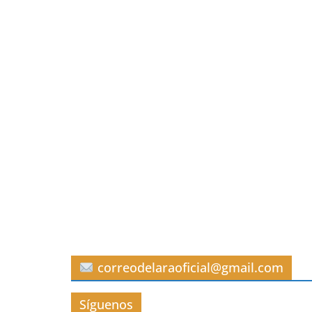
correodelaraoficial@gmail.com
Síguenos