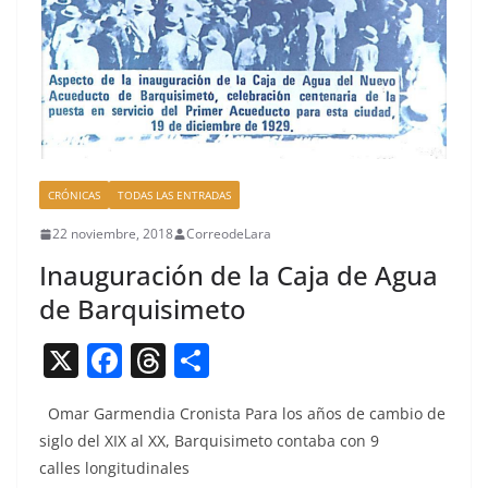
CRÓNICAS
TODAS LAS ENTRADAS
22 noviembre, 2018
CorreodeLara
Inauguración de la Caja de Agua
de Barquisimeto
X
F
T
C
a
h
o
Omar Gar­men­dia Cro­nista Para los años de cam­bio de
c
re
m
siglo del XIX al XX, Bar­quisime­to con­ta­ba con 9
e
a
p
calles longitudinales