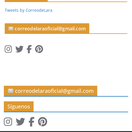
c
Tweets by CorreodeLara
u
l
o
correodelaraoficial@gmail.com
s
correodelaraoficial@gmail.com
Síguenos