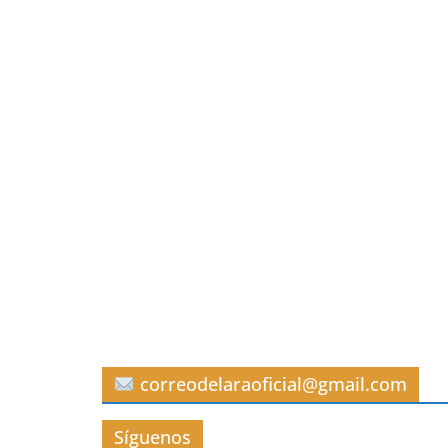
correodelaraoficial@gmail.com
Síguenos