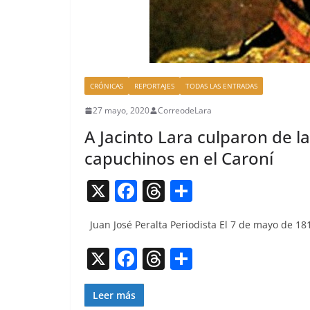
CRÓNICAS
REPORTAJES
TODAS LAS ENTRADAS
27 mayo, 2020
CorreodeLara
A Jacinto Lara culparon de la
capuchinos en el Caroní
X
F
T
C
a
h
o
Juan José Per­al­ta Peri­odista El 7 de mayo de 1
c
re
m
e
a
p
X
F
T
C
b
d
ar
a
h
o
o
s
tir
c
re
m
Leer más