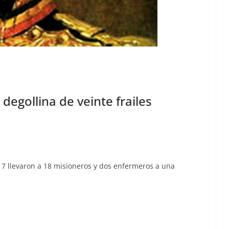
 degollina de veinte frailes
817 lle­varon a 18 misioneros y dos enfer­meros a una