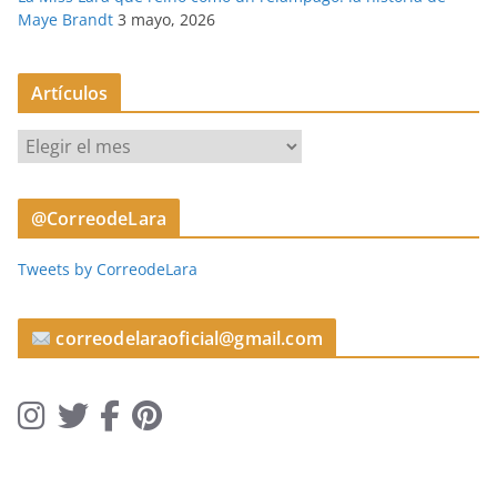
Maye Brandt
3 mayo, 2026
Artículos
A
r
t
@CorreodeLara
í
c
Tweets by CorreodeLara
u
l
o
correodelaraoficial@gmail.com
s