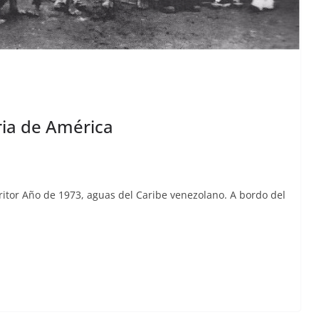
oria de América
scritor Año de 1973, aguas del Caribe vene­zolano. A bor­do del