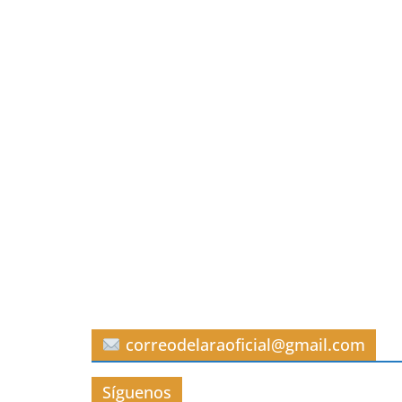
correodelaraoficial@gmail.com
Síguenos