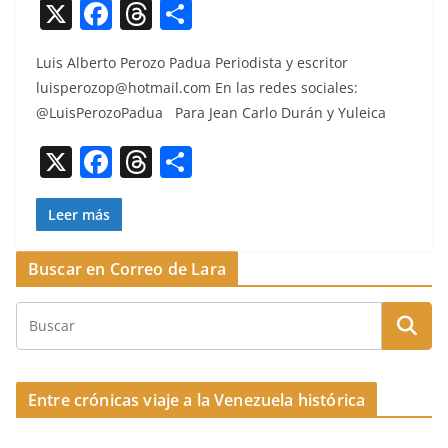
X
F
T
C
a
h
o
Luis Alber­to Per­o­zo Pad­ua Peri­odista y escritor
c
re
m
luisperozop@hotmail.com
En las redes sociales:
e
a
p
@LuisPerozoPadua Para Jean Car­lo Durán y Yuleica
b
d
ar
X
F
T
C
o
s
tir
a
h
o
o
c
re
m
Leer más
k
e
a
p
Buscar en Correo de Lara
b
d
ar
o
s
tir
o
k
Entre crónicas viaje a la Venezuela histórica