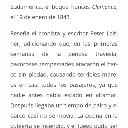
Sudaméri­ca, el buque francés
Clemence
,
el 19 de enero de 1843.
Reseña el cro­nista y escritor Peter Leit­
ner, adi­cio­nan­do que, en las primeras
sem­anas de la penosa trav­es­ía,
pavorosas tem­pes­tades atac­aron el bar­
co sin piedad, cau­san­do ter­ri­bles mare­
os en casi todos los pasajeros, ya que
nadie antes había esta­do en alta­mar.
Después lle­ga­ba un tiem­po de pairo y el
bar­co casi no se movía. La coci­na en la
cubier­ta se incendió, y el fuego pudo ser