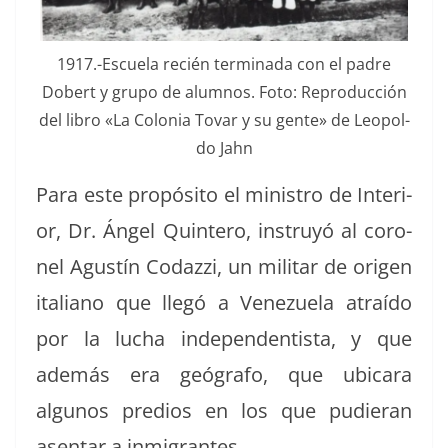
1917.-Escuela recién ter­mi­na­da con el padre
Dobert y grupo de alum­nos. Foto: Repro­duc­ción
del libro «La Colo­nia Tovar y su gente» de Leopol­
do Jahn
Para este propósi­to el min­istro de Inte­ri­
or, Dr. Ángel Quin­tero, instruyó al coro­
nel Agustín Codazzi, un mil­i­tar de ori­gen
ital­iano que llegó a Venezuela atraí­do
por la lucha inde­pen­den­tista, y que
además era geó­grafo, que ubicara
algunos pre­dios en los que pudier­an
asen­tar a inmigrantes.