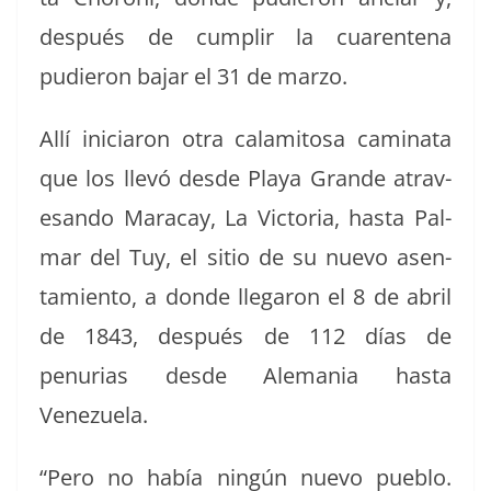
después de cumplir la cuar­ente­na
pudieron bajar el 31 de marzo.
Allí ini­cia­ron otra calami­tosa cam­i­na­ta
que los llevó des­de Playa Grande atrav­
es­an­do Mara­cay, La Vic­to­ria, has­ta Pal­
mar del Tuy, el sitio de su nue­vo asen­
tamien­to, a donde lle­garon el 8 de abril
de 1843, después de 112 días de
penurias des­de Ale­ma­nia has­ta
Venezuela.
“Pero no había ningún nue­vo pueblo.