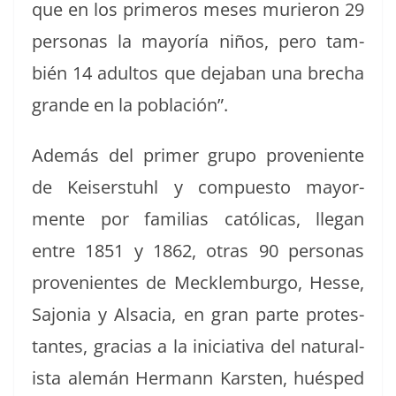
que en los primeros meses murieron 29
per­sonas la may­oría niños, pero tam­
bién 14 adul­tos que deja­ban una brecha
grande en la población”.
Además del primer grupo prove­niente
de Keis­er­stuhl y com­puesto may­or­
mente por famil­ias católi­cas, lle­gan
entre 1851 y 1862, otras 90 per­sonas
prove­nientes de Meck­lem­bur­go, Hesse,
Sajo­nia y Alsa­cia, en gran parte protes­
tantes, gra­cias a la ini­cia­ti­va del nat­u­ral­
ista alemán Her­mann Karsten, huésped