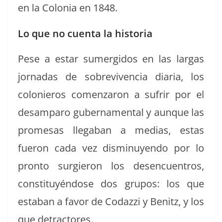
en la Colo­nia en 1848.
Lo que no cuenta la historia
Pese a estar sumergi­dos en las largas
jor­nadas de sobre­viven­cia diaria, los
colonieros comen­zaron a sufrir por el
desam­paro guber­na­men­tal y aunque las
prome­sas lle­ga­ban a medias, estas
fueron cada vez dis­min­uyen­do por lo
pron­to surgieron los des­en­cuen­tros,
con­sti­tuyén­dose dos gru­pos: los que
esta­ban a favor de Codazzi y Benitz, y los
que detractores.