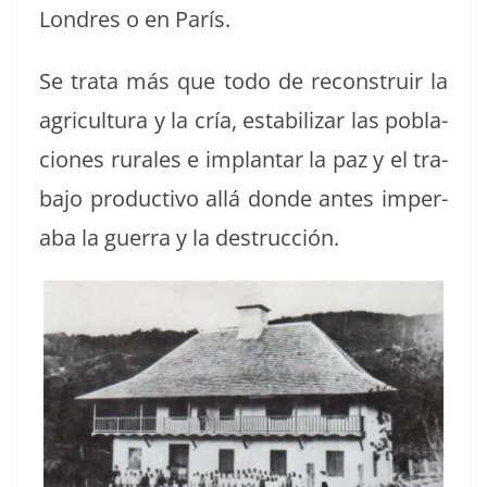
Lon­dres o en París.
Se tra­ta más que todo de recon­stru­ir la
agri­cul­tura y la cría, esta­bi­lizar las pobla­
ciones rurales e implan­tar la paz y el tra­
ba­jo pro­duc­ti­vo allá donde antes imper­
a­ba la guer­ra y la destrucción.