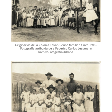
Orig­i­nar­ios de la Colo­nia Tovar. Grupo famil­iar, Cir­ca 1910.
Fotografía atribui­da de a Fed­eri­co Car­los Less­mann
ArchivoFotografíaUrbana