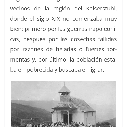
veci­nos de la región del Kaiser­stuhl,
donde el siglo XIX no comen­z­a­ba muy
bien: primero por las guer­ras napoleóni­
cas, después por las cose­chas fal­l­i­das
por razones de heladas o fuertes tor­
men­tas y, por últi­mo, la población esta­
ba empo­bre­ci­da y bus­ca­ba emigrar.