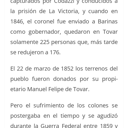
cap­tura­dos por Codazzi y con­duci­dos a
la prisión de La Vic­to­ria, y cuan­do en
1846, el coro­nel fue envi­a­do a Bari­nas
como gob­er­nador, quedaron en Tovar
sola­mente 225 per­sonas que, más tarde
se redu­jeron a 176.
El 22 de mar­zo de 1852 los ter­renos del
pueblo fueron don­a­dos por su propi­
etario Manuel Felipe de Tovar.
Pero el sufrim­ien­to de los colones se
poster­ga­ba en el tiem­po y se agudizó
durante la Guer­ra Fed­er­al entre 1859 y