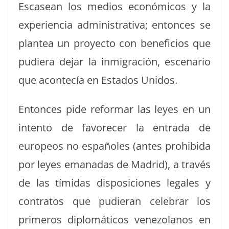
Escasean los medios económi­cos y la
expe­ri­en­cia admin­is­tra­ti­va; entonces se
plantea un proyec­to con ben­efi­cios que
pudiera dejar la inmi­gración, esce­nario
que acon­tecía en Esta­dos Unidos.
Entonces pide refor­mar las leyes en un
inten­to de favore­cer la entra­da de
europeos no españoles (antes pro­hibi­da
por leyes emanadas de Madrid), a través
de las tími­das dis­posi­ciones legales y
con­tratos que pudier­an cel­e­brar los
primeros diplomáti­cos vene­zolanos en