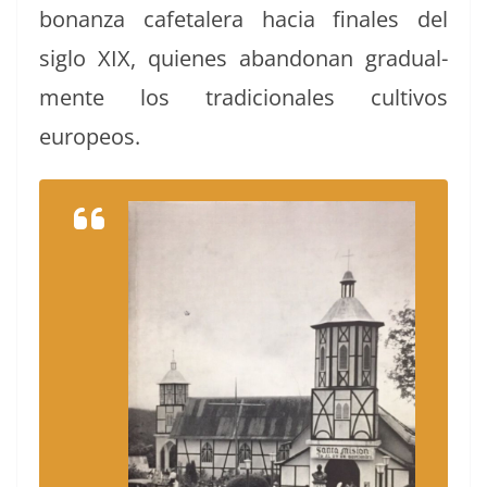
bonan­za cafe­talera hacia finales del
siglo XIX, quienes aban­do­nan grad­ual­
mente los tradi­cionales cul­tivos
europeos.