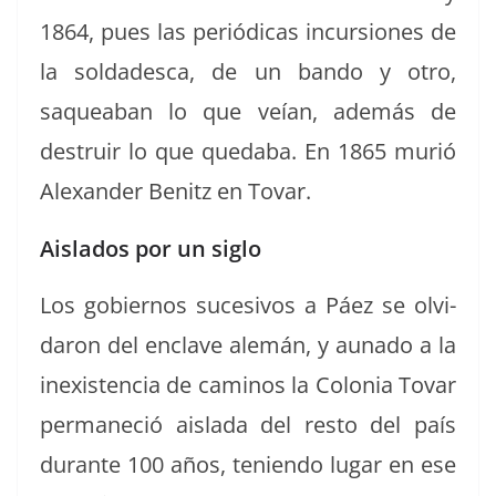
1864, pues las per­iódi­cas incur­siones de
la sol­dadesca, de un ban­do y otro,
saque­a­ban lo que veían, además de
destru­ir lo que qued­a­ba. En 1865 murió
Alexan­der Benitz en Tovar.
Aislados por un siglo
Los gob­ier­nos suce­sivos a Páez se olvi­
daron del enclave alemán, y auna­do a la
inex­is­ten­cia de caminos la Colo­nia Tovar
per­maneció ais­la­da del resto del país
durante 100 años, tenien­do lugar en ese