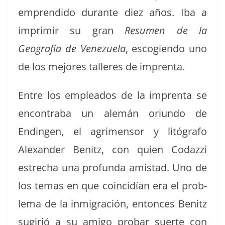
empren­di­do durante diez años. Iba a
imprim­ir su gran
Resumen de la
Geografía de Venezuela
, esco­gien­do uno
de los mejores talleres de imprenta.
Entre los emplea­d­os de la imprenta se
encon­tra­ba un alemán ori­un­do de
Endin­gen, el agri­men­sor y litó­grafo
Alexan­der Benitz, con quien Codazzi
estrecha una pro­fun­da amis­tad. Uno de
los temas en que coin­cidían era el prob­
le­ma de la inmi­gración, entonces Benitz
sugir­ió a su ami­go pro­bar suerte con