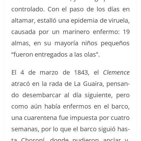
con­tro­la­do. Con el paso de los días en
alta­mar, estal­ló una epi­demia de viru­ela,
cau­sa­da por un marinero enfer­mo: 19
almas, en su may­oría niños pequeños
“fueron entre­ga­dos a las olas”.
El 4 de mar­zo de 1843, el
Clemence
atracó en la rada de La Guaira, pen­san­
do desem­bar­car al día sigu­iente, pero
como aún había enfer­mos en el bar­co,
una cuar­ente­na fue impues­ta por cua­tro
sem­anas, por lo que el bar­co sigu­ió has­
ta Choroní, donde pudieron anclar y,