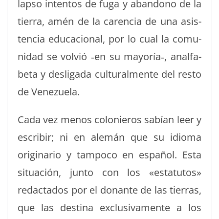
lap­so inten­tos de fuga y aban­dono de la
tier­ra, amén de la caren­cia de una asis­
ten­cia edu­ca­cional, por lo cual la comu­
nidad se volvió ‑en su mayoría‑, anal­fa­
be­ta y desli­ga­da cul­tural­mente del resto
de Venezuela.
Cada vez menos colonieros sabían leer y
escribir; ni en alemán que su idioma
orig­i­nario y tam­poco en español. Esta
situación, jun­to con los «estatu­tos»
redac­ta­dos por el donante de las tier­ras,
que las des­ti­na exclu­si­va­mente a los