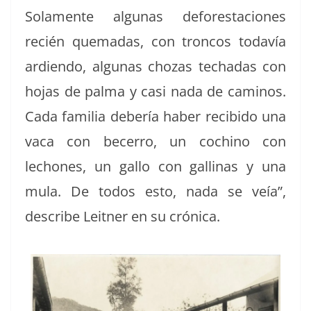
Sola­mente algu­nas defor­esta­ciones
recién que­madas, con tron­cos todavía
ardi­en­do, algu­nas chozas techadas con
hojas de pal­ma y casi nada de caminos.
Cada famil­ia debería haber recibido una
vaca con becer­ro, un cochi­no con
lechones, un gal­lo con gal­li­nas y una
mula. De todos esto, nada se veía”,
describe Leit­ner en su crónica.