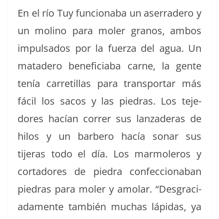
En el río Tuy fun­ciona­ba un aser­radero y
un moli­no para mol­er gra­nos, ambos
impul­sa­dos por la fuerza del agua. Un
matadero ben­e­fi­cia­ba carne, la gente
tenía car­retil­las para trans­portar más
fácil los sacos y las piedras. Los teje­
dores hacían cor­rer sus lan­zaderas de
hilos y un bar­bero hacía sonar sus
tijeras todo el día. Los mar­moleros y
cor­ta­dores de piedra con­fec­ciona­ban
piedras para mol­er y amo­lar. “Des­gra­ci­
ada­mente tam­bién muchas láp­i­das, ya