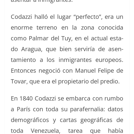
Codazzi hal­ló el lugar “per­fec­to”, era un
enorme ter­reno en la zona cono­ci­da
como Pal­mar del Tuy, en el actu­al esta­
do Aragua, que bien serviría de asen­
tamien­to a los inmi­grantes europeos.
Entonces nego­ció con Manuel Felipe de
Tovar, que era el propi­etario del predio.
En 1840 Codazzi se embar­ca con rum­bo
a París con toda su parafer­na­lia: datos
demográ­fi­cos y car­tas geográ­fi­cas de
toda Venezuela, tarea que había