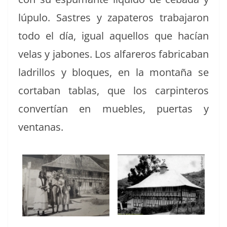
lúpu­lo. Sas­tres y zap­a­teros tra­ba­jaron
todo el día, igual aque­l­los que hacían
velas y jabones. Los alfareros fab­ri­ca­ban
ladril­los y blo­ques, en la mon­taña se
corta­ban tablas, que los carpin­teros
con­vertían en mue­bles, puer­tas y
ventanas.