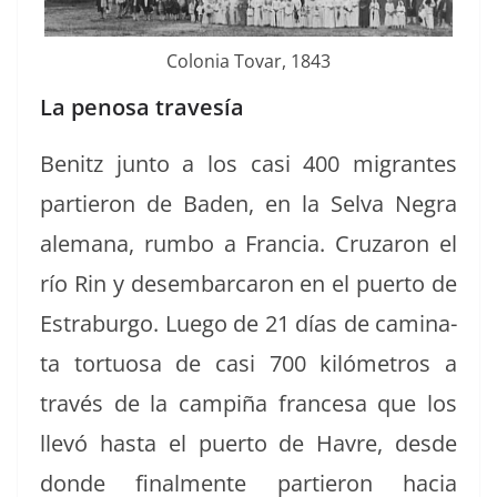
Colo­nia Tovar, 1843
La penosa travesía
Benitz jun­to a los casi 400 migrantes
partieron de Baden, en la Sel­va Negra
ale­m­ana, rum­bo a Fran­cia. Cruzaron el
río Rin y desem­bar­caron en el puer­to de
Estra­bur­go. Luego de 21 días de cam­i­na­
ta tor­tu­osa de casi 700 kilómet­ros a
través de la campiña france­sa que los
llevó has­ta el puer­to de Havre, des­de
donde final­mente partieron hacia