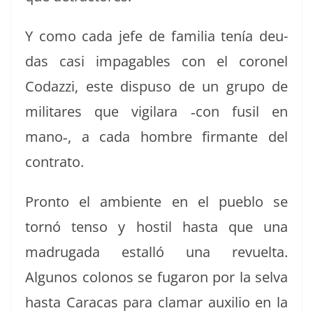
Y como cada jefe de famil­ia tenía deu­
das casi impagables con el coro­nel
Codazzi, este dis­pu­so de un grupo de
mil­itares que vig­i­la­ra ‑con fusil en
mano‑, a cada hom­bre fir­mante del
contrato.
Pron­to el ambi­ente en el pueblo se
tornó ten­so y hos­til has­ta que una
madru­ga­da estal­ló una revuelta.
Algunos colonos se fugaron por la sel­va
has­ta Cara­cas para cla­mar aux­ilio en la