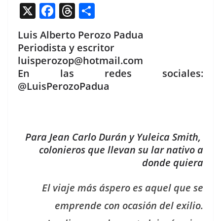
X
F
T
C
a
h
o
Luis Alberto Perozo Padua
c
re
m
Periodista y escritor
e
a
p
luisperozop@hotmail.com
b
d
ar
En las redes sociales:
o
s
tir
@LuisPerozoPadua
o
k
Para Jean Carlo Durán y Yuleica Smith,
colonieros que llevan su lar nativo a
donde quiera
El via­je más áspero es aquel que se
emprende con ocasión del exilio.