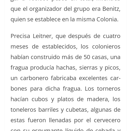
que el orga­ni­zador del grupo era Benitz,
quien se establece en la mis­ma Colonia.
Pre­cisa Leit­ner, que después de cua­tro
meses de estable­ci­dos, los colonieros
habían con­stru­i­do más de 50 casas, una
fragua pro­ducía hachas, sier­ras y picos,
un car­bonero fab­ri­ca­ba exce­lentes car­
bones para dicha fragua. Los torneros
hacían cubos y platos de madera, los
toneleros bar­riles y cube­tas, algu­nas de
estas fueron llenadas por el cerve­cero
con su espumante líqui­do de ceba­da y