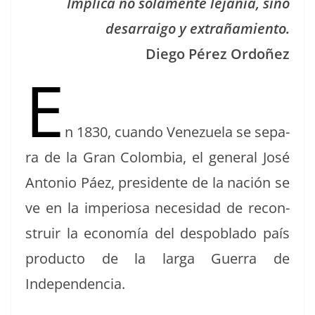
Impli­ca no sola­mente lejanía, sino
desar­rai­go y extrañamiento.
Diego Pérez Ordoñez
E
n 1830, cuan­do Venezuela se sep­a­
ra de la Gran Colom­bia, el gen­er­al José
Anto­nio Páez, pres­i­dente de la nación se
ve en la impe­riosa necesi­dad de recon­
stru­ir la economía del despobla­do país
pro­duc­to de la larga Guer­ra de
Independencia.