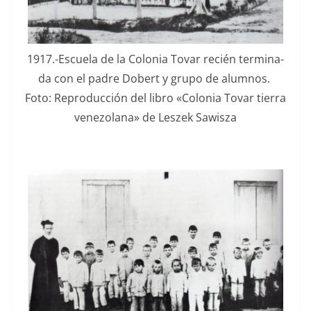
1917.-Escuela de la Colo­nia Tovar recién ter­mi­na­
da con el padre Dobert y grupo de alum­nos.
Foto: Repro­duc­ción del libro «Colo­nia Tovar tier­ra
vene­zolana» de Leszek Sawisza