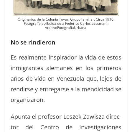
Orig­i­nar­ios de la Colo­nia Tovar. Grupo famil­iar, Cir­ca 1910.
Fotografía atribui­da de a Fed­eri­co Car­los Less­mann
ArchivoFotografíaUrbana
No se rindieron
Es real­mente inspi­rador la vida de estos
inmi­grantes ale­manes en los primeros
años de vida en Venezuela que, lejos de
rendirse y entre­garse a la men­di­ci­dad se
organizaron.
Apun­ta el pro­fe­sor Leszek Zaw­isza direc­
tor del Cen­tro de Inves­ti­ga­ciones