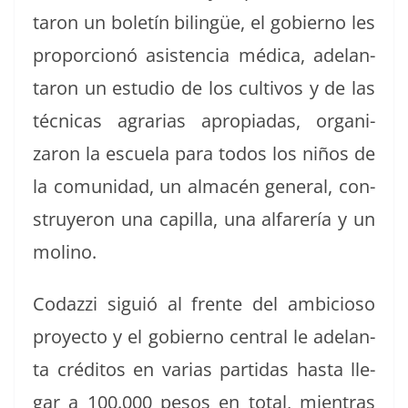
taron un boletín bil­ingüe, el gob­ier­no les
pro­por­cionó asis­ten­cia médi­ca, ade­lan­
taron un estu­dio de los cul­tivos y de las
téc­ni­cas agrarias apropi­adas, orga­ni­
zaron la escuela para todos los niños de
la comu­nidad, un almacén gen­er­al, con­
struyeron una capil­la, una alfar­ería y un
molino.
Codazzi sigu­ió al frente del ambi­cioso
proyec­to y el gob­ier­no cen­tral le ade­lan­
ta crédi­tos en varias par­tidas has­ta lle­
gar a 100.000 pesos en total, mien­tras