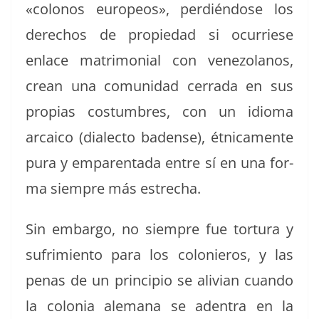
«colonos europeos», perdién­dose los
dere­chos de propiedad si ocur­riese
enlace mat­ri­mo­ni­al con vene­zolanos,
cre­an una comu­nidad cer­ra­da en sus
propias cos­tum­bres, con un idioma
arcaico (dialec­to badense), étni­ca­mente
pura y emparenta­da entre sí en una for­
ma siem­pre más estrecha.
Sin embar­go, no siem­pre fue tor­tu­ra y
sufrim­ien­to para los colonieros, y las
penas de un prin­ci­pio se ali­vian cuan­do
la colo­nia ale­m­ana se aden­tra en la