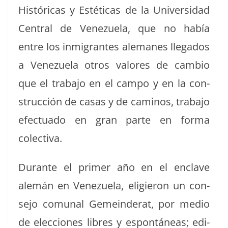
Históri­c­as y Estéti­cas de la Uni­ver­si­dad
Cen­tral de Venezuela, que no había
entre los inmi­grantes ale­manes lle­ga­dos
a Venezuela otros val­ores de cam­bio
que el tra­ba­jo en el cam­po y en la con­
struc­ción de casas y de caminos, tra­ba­jo
efec­tu­a­do en gran parte en for­ma
colectiva.
Durante el primer año en el enclave
alemán en Venezuela, eligieron un con­
se­jo comu­nal Gemein­der­at, por medio
de elec­ciones libres y espon­táneas; edi­