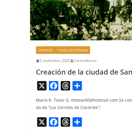
CRÓNICAS
TODAS LAS ENTRADAS
2 noviembre, 2020
CorreodeLara
Creación de la ciudad de San
X
F
T
C
a
h
o
Mario R. Tovar G.
mtovar60@hotmail.com
Se con­
c
re
m
do de “Los Cer­ri­tos de Cocorote”;
e
a
p
X
F
T
C
b
d
ar
a
h
o