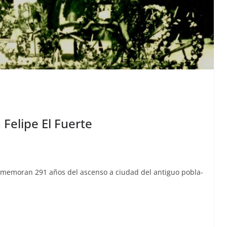
 Felipe El Fuerte
mem­o­ran 291 años del ascen­so a ciu­dad del antiguo pobla­