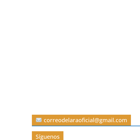
correodelaraoficial@gmail.com
Síguenos