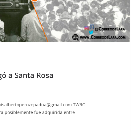
gó a Santa Rosa
uisalbertoperozopadua@gmail.com
TW/IG:
ra posi­ble­mente fue adquiri­da entre