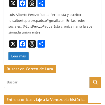
X
F
T
C
a
h
o
Luis Alber­to Per­o­zo Pad­ua Peri­odista y escritor
c
re
m
luisalbertoperozopadua@gmail.com
En las redes
e
a
p
sociales: @LuisPerozoPadua Esta cróni­ca nar­ra la apa­
b
d
ar
sion­a­da unión entre
o
s
tir
X
F
T
C
o
a
h
o
k
c
re
m
Leer más
e
a
p
Buscar en Correo de Lara
b
d
ar
o
s
tir
o
k
Entre crónicas viaje a la Venezuela histórica