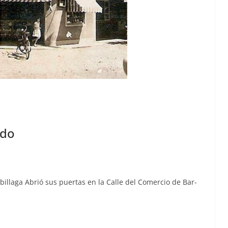
odo
bil­la­ga Abrió sus puer­tas en la Calle del Com­er­cio de Bar­