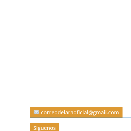
correodelaraoficial@gmail.com
Síguenos