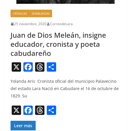
CRÓNICAS
SEMBLANZAS
25 noviembre, 2020
CorreodeLara
Juan de Dios Meleán, insigne
educador, cronista y poeta
cabudareño
X
F
T
C
a
h
o
Yolan­da Aris Cro­nista ofi­cial del munici­pio Palave­ci­no
c
re
m
del esta­do Lara Nació en Cabu­dare el 16 de octubre de
e
a
p
1829. Su
b
d
ar
X
F
T
C
o
s
tir
a
h
o
o
c
re
m
Leer más