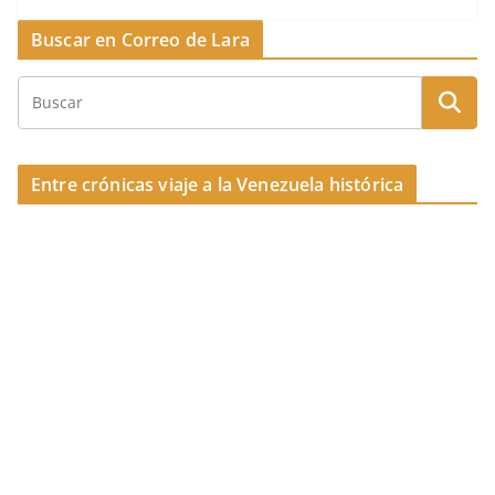
k
e
a
p
Buscar en Correo de Lara
b
d
ar
o
s
tir
o
k
Entre crónicas viaje a la Venezuela histórica