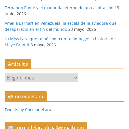
Fernando Ponte y el manantial eterno de una aspiración
19
junio, 2026
Amelia Earhart en Venezuela: la escala de la aviadora que
desapareció en el fin del mundo
23 mayo, 2026
La Miss Lara que reinó como un relámpago: la historia de
Maye Brandt
3 mayo, 2026
Artículos
A
r
t
@CorreodeLara
í
c
Tweets by CorreodeLara
u
l
o
correodelaraoficial@gmail.com