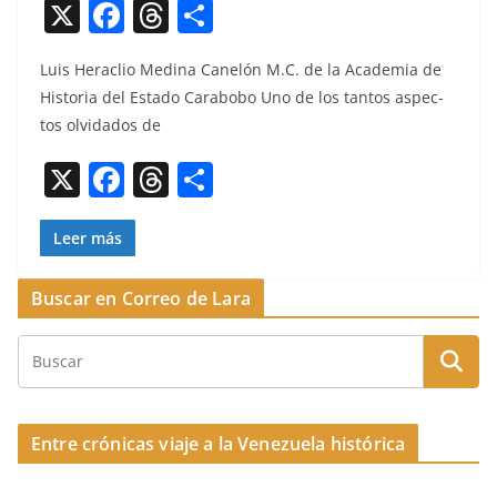
X
F
T
C
a
h
o
Luis Her­a­clio Med­i­na Canelón M.C. de la Acad­e­mia de
c
re
m
His­to­ria del Esta­do Carabobo Uno de los tan­tos aspec­
e
a
p
tos olvi­da­dos de
b
d
ar
X
F
T
C
o
s
tir
a
h
o
o
c
re
m
Leer más
k
e
a
p
Buscar en Correo de Lara
b
d
ar
o
s
tir
o
k
Entre crónicas viaje a la Venezuela histórica