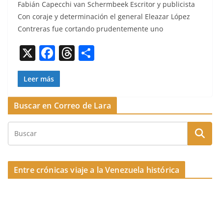
Fabián Capec­chi van Schermbeek Escritor y pub­licista
c
re
m
Con cora­je y deter­mi­nación el gen­er­al Eleazar López
e
a
p
Con­tr­eras fue cor­tan­do pru­den­te­mente uno
b
d
ar
X
F
T
C
o
s
tir
a
h
o
o
c
re
m
Leer más
k
e
a
p
Buscar en Correo de Lara
b
d
ar
o
s
tir
o
k
Entre crónicas viaje a la Venezuela histórica