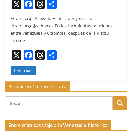
X
F
T
C
a
h
o
Efraín Jorge Aceve­do His­to­ri­ador y escritor
c
re
m
efrainjorge@yahoo.es
En las tur­bu­len­tas rela­ciones
e
a
p
entre Venezuela y Colom­bia, después de la dis­olu­
b
d
ar
ción de
o
s
tir
X
F
T
C
o
a
h
o
k
c
re
m
Leer más
e
a
p
Buscar en Correo de Lara
b
d
ar
o
s
tir
o
k
Entre crónicas viaje a la Venezuela histórica