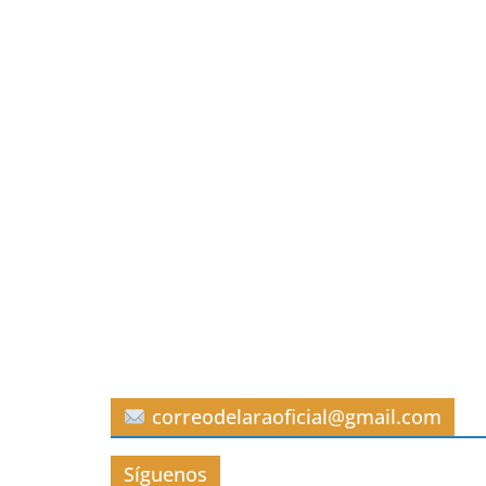
correodelaraoficial@gmail.com
Síguenos