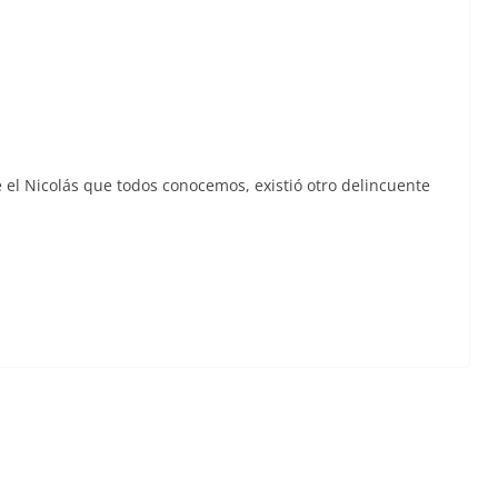
 el Nicolás que todos cono­ce­mos, exis­tió otro delin­cuente