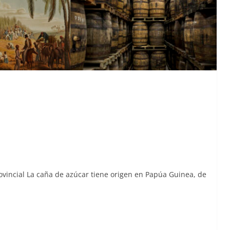
rovin­cial La caña de azú­car tiene ori­gen en Papúa Guinea, de