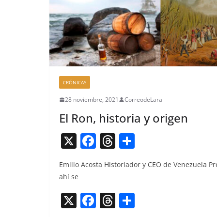
CRÓNICAS
28 noviembre, 2021
CorreodeLara
El Ron, historia y origen
X
F
T
C
a
h
o
Emilio Acos­ta His­to­ri­ador y CEO de Venezuela P
c
re
m
ahí se
e
a
p
X
F
T
C
b
d
ar
a
h
o