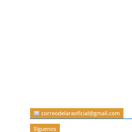
correodelaraoficial@gmail.com
Síguenos