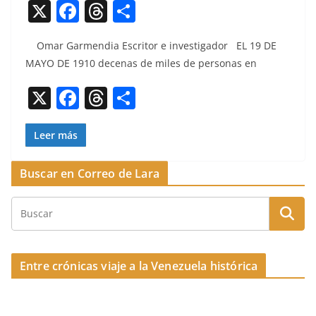
X
F
T
C
a
h
o
Omar Gar­men­dia Escritor e inves­ti­gador EL 19 DE
c
re
m
MAYO DE 1910 dece­nas de miles de per­sonas en
e
a
p
X
F
T
C
b
d
ar
a
h
o
o
s
tir
c
re
m
Leer más
o
e
a
p
k
Buscar en Correo de Lara
b
d
ar
o
s
tir
o
k
Entre crónicas viaje a la Venezuela histórica