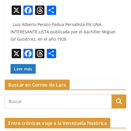
X
F
T
C
a
h
o
Luis Alber­to Per­o­zo Pad­ua Peri­odista EN UNA
c
re
m
INTERESANTE LISTA pub­li­ca­da por el bachiller Miguel
e
a
p
Gil Gutiér­rez, en el año 1928
b
d
ar
X
F
T
C
o
s
tir
a
h
o
o
c
re
m
Leer más
k
e
a
p
Buscar en Correo de Lara
b
d
ar
o
s
tir
o
k
Entre crónicas viaje a la Venezuela histórica