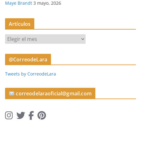
Maye Brandt
3 mayo, 2026
Artículos
A
r
t
@CorreodeLara
í
c
Tweets by CorreodeLara
u
l
o
correodelaraoficial@gmail.com
s