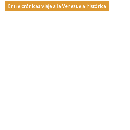
k
Entre crónicas viaje a la Venezuela histórica