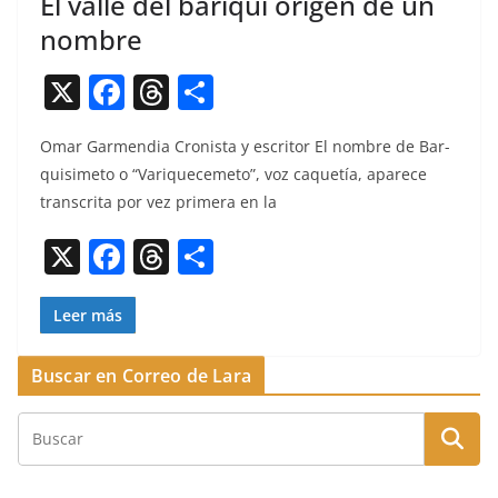
El valle del bariqui origen de un
nombre
X
F
T
C
a
h
o
Omar Gar­men­dia Cro­nista y escritor El nom­bre de Bar­
c
re
m
quisime­to o “Varique­ceme­to”, voz caque­tía, aparece
e
a
p
tran­scri­ta por vez primera en la
b
d
ar
X
F
T
C
o
s
tir
a
h
o
o
c
re
m
Leer más
k
e
a
p
Buscar en Correo de Lara
b
d
ar
o
s
tir
o