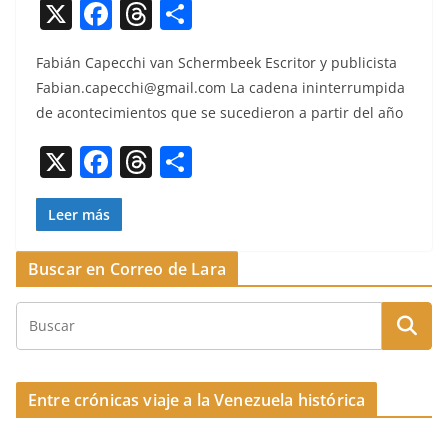
X
F
T
C
a
h
o
Fabián Capec­chi van Schermbeek Escritor y pub­licista
c
re
m
Fabian.capecchi@gmail.com
La cade­na inin­ter­rump­i­da
e
a
p
de acon­tec­imien­tos que se sucedieron a par­tir del año
b
d
ar
X
F
T
C
o
s
tir
a
h
o
o
c
re
m
Leer más
k
e
a
p
Buscar en Correo de Lara
b
d
ar
o
s
tir
o
k
Entre crónicas viaje a la Venezuela histórica