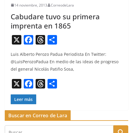
14 noviembre, 2013
CorreodeLara
Cabudare tuvo su primera
imprenta en 1865
X
F
T
C
a
h
o
Luis Alber­to Per­o­zo Pad­ua Peri­odista En Twit­ter:
c
re
m
@LuisPerozoPadua En medio de las ideas de pro­gre­so
e
a
p
del gen­er­al Nicolás Patiño Sosa,
b
d
ar
X
F
T
C
o
s
tir
a
h
o
o
c
re
m
Leer más
k
e
a
p
Buscar en Correo de Lara
b
d
ar
o
s
tir