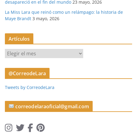
desapareció en el fin del mundo
23 mayo, 2026
La Miss Lara que reinó como un relámpago: la historia de
Maye Brandt
3 mayo, 2026
Artículos
A
r
t
@CorreodeLara
í
c
Tweets by CorreodeLara
u
l
o
correodelaraoficial@gmail.com
s